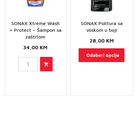
SONAX Xtreme Wash
SONAX Politura sa
+ Protect – Šampon sa
voskom u boji
zaštitom
28,00
KM
34,00
KM
Ovaj
Odaberi opcije
SONAX
proi
Xtreme
ima
Wash
više
+
varij
Protect
Opci
-
se
Šampon
mog
sa
odab