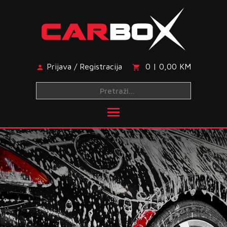
Skip
to
content
Prijava / Registracija
0 | 0,00 KM
Toggle main menu visibi