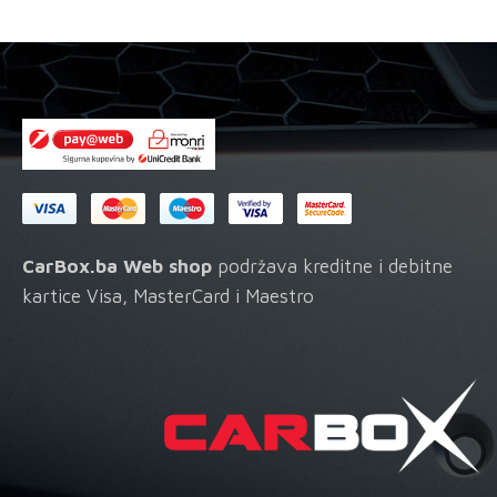
zaštitom
na
količina
stran
proi
CarBox.ba Web shop
podržava kreditne i debitne
kartice Visa, MasterCard i Maestro