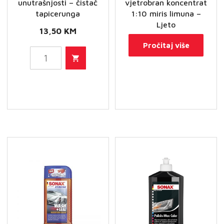
unutrašnjosti – čistač
vjetrobran koncentrat
tapicerunga
1:10 miris limuna –
Ljeto
13,50
KM
Pročitaj više
SONAX
Xtreme
čistač
unutrašnjosti
–
čistač
tapicerunga
količina