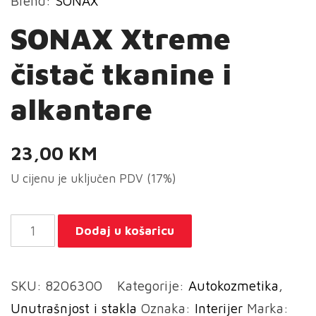
Brend:
SONAX
SONAX Xtreme
čistač tkanine i
alkantare
23,00
KM
U cijenu je uključen PDV (17%)
SONAX
Dodaj u košaricu
Xtreme
čistač
SKU:
8206300
Kategorije:
Autokozmetika
,
tkanine
Unutrašnjost i stakla
Oznaka:
Interijer
Marka:
i