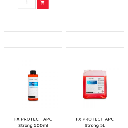
PROTECT
Interior
Scrub
Mitt
-
rukavica
za
interijer
količina
FX PROTECT APC
FX PROTECT APC
Strong 500ml
Strong 5L