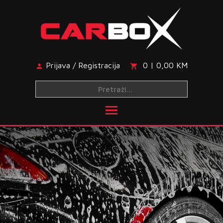
Skip
to
content
Prijava / Registracija
0 | 0,00 KM
Toggle main menu visibi