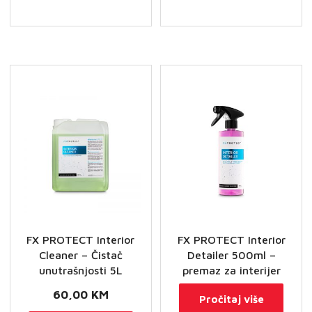
Pre-
Wash
sredstvo
za
predpranje
količina
FX PROTECT Interior
FX PROTECT Interior
Cleaner – Čistač
Detailer 500ml –
unutrašnjosti 5L
premaz za interijer
60,00
KM
Pročitaj više