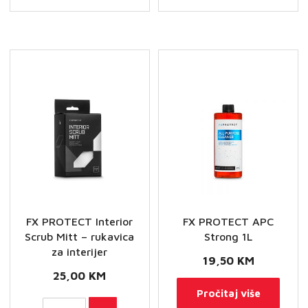
FX PROTECT Interior
FX PROTECT APC
Scrub Mitt – rukavica
Strong 1L
za interijer
19,50
KM
25,00
KM
Pročitaj više
FX