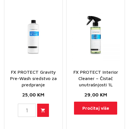
stakla
stakla
1L
5L
količina
količina
FX PROTECT Gravity
FX PROTECT Interior
Pre-Wash sredstvo za
Cleaner – Čistač
predpranje
unutrašnjosti 1L
25,00
KM
29,00
KM
FX
Pročitaj više
PROTECT
Gravity