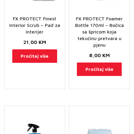
FX PROTECT Finest
FX PROTECT Foamer
Interior Scrub – Pad za
Bottle 170ml – Bočica
interijer
sa špricom koja
tekućinu pretvara u
21,00
KM
pjenu
8,00
KM
Pročitaj više
Pročitaj više