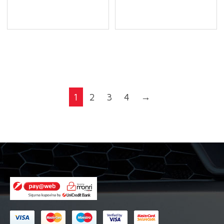
1
2
3
4
→