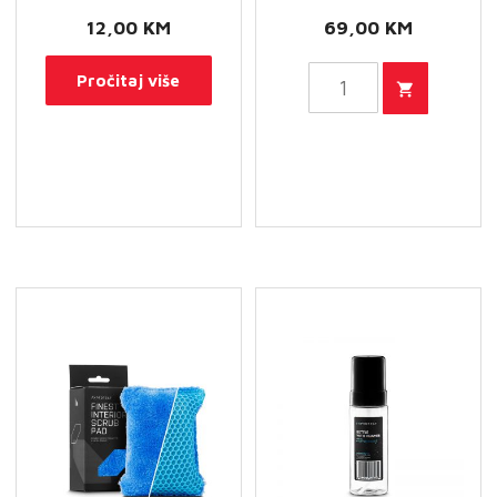
12,00
KM
69,00
KM
FX
Pročitaj više
PROTECT
APC
Strong
5L
količina