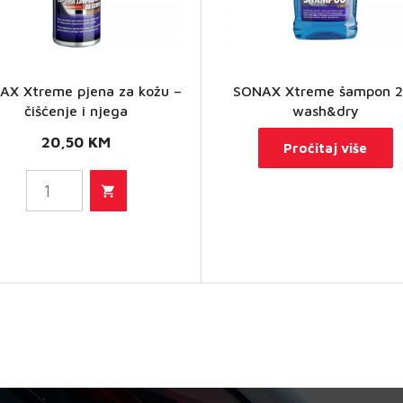
SONAX
AX Xtreme pjena za kožu –
SONAX Xtreme šampon 2
Xtreme
čišćenje i njega
wash&dry
pjena
20,50
KM
Pročitaj više
za kožu
–
čišćenje
i njega
količina