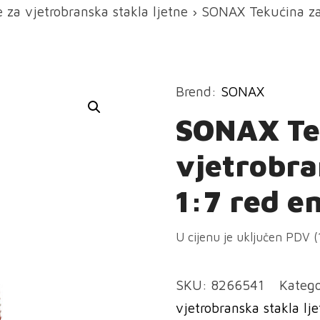
 za vjetrobranska stakla ljetne
› SONAX Tekućina za 
Brend:
SONAX
SONAX Te
vjetrobra
1:7 red e
U cijenu je uključen PDV 
SKU:
8266541
Katego
vjetrobranska stakla lj