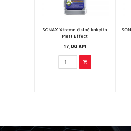
SONAX
SONAX Xtreme čistač kokpita
SON
Xtreme
Matt Effect
čistač
17,00
KM
kokpita
Matt
Effect
količina