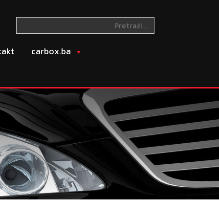
takt
carbox.ba