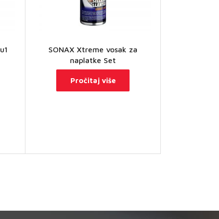
u1
SONAX Xtreme vosak za
naplatke Set
Pročitaj više