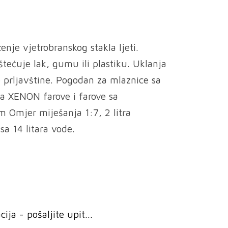
enje vjetrobranskog stakla ljeti.
štećuje lak, gumu ili plastiku. Uklanja
ke prljavštine. Pogodan za mlaznice sa
za XENON farove i farove sa
 Omjer miješanja 1:7, 2 litra
sa 14 litara vode.
ja - pošaljite upit...