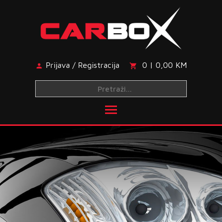
Skip
to
content
Prijava / Registracija
0 | 0,00 KM
Toggle main menu visibi