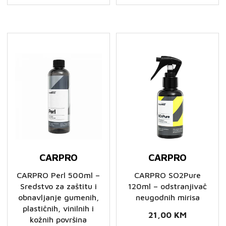
CARPRO
CARPRO
CARPRO Perl 500ml –
CARPRO SO2Pure
Sredstvo za zaštitu i
120ml – odstranjivač
obnavljanje gumenih,
neugodnih mirisa
plastičnih, vinilnih i
21,00
KM
kožnih površina