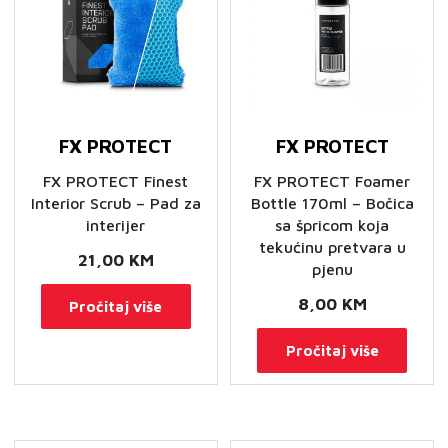
FX PROTECT
FX PROTECT
FX PROTECT Finest
FX PROTECT Foamer
Interior Scrub – Pad za
Bottle 170ml – Bočica
interijer
sa špricom koja
tekućinu pretvara u
21,00
KM
pjenu
8,00
KM
Pročitaj više
Pročitaj više