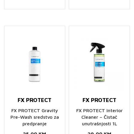
Glass
Glass
Cleaner
Cleaner
-
-
Čistač
Čistač
stakla
stakla
1L
5L
količina
količina
FX PROTECT
FX PROTECT
FX PROTECT Gravity
FX PROTECT Interior
Pre-Wash sredstvo za
Cleaner – Čistač
predpranje
unutrašnjosti 1L
25,00
KM
29,00
KM