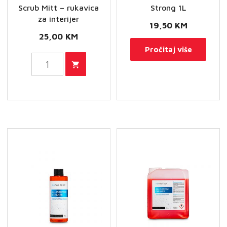
Scrub Mitt – rukavica
Strong 1L
za interijer
19,50
KM
25,00
KM
Pročitaj više
FX
PROTECT
Interior
Scrub
Mitt
-
rukavica
za
interijer
količina