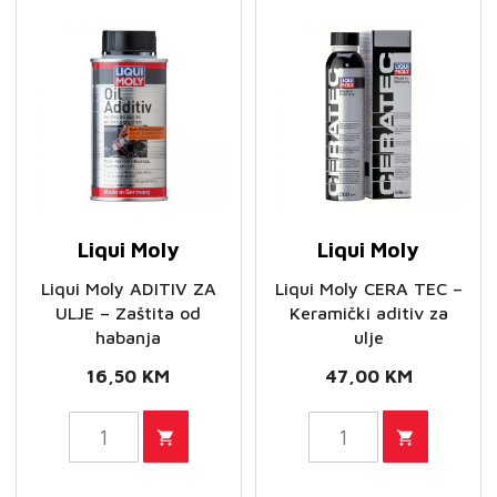
podizače
potrošnju
ventila
ulja
količina
količina
Liqui Moly
Liqui Moly
Liqui Moly ADITIV ZA
Liqui Moly CERA TEC –
ULJE – Zaštita od
Keramički aditiv za
habanja
ulje
16,50
KM
47,00
KM
Liqui
Liqui
Moly
Moly