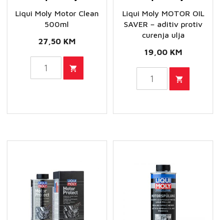
količina
Liqui Moly Motor Clean
Liqui Moly MOTOR OIL
500ml
SAVER – aditiv protiv
curenja ulja
27,50
KM
19,00
KM
Liqui
Liqui
Moly
Moly
Motor
MOTOR
Clean
OIL
500ml
SAVER
količina
-
aditiv
protiv
curenja
ulja