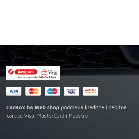
dimljenja
-
Oil
Stop
Smoke
količina
CarBox.ba Web shop
podržava kreditne i debitne
kartice Visa, MasterCard i Maestro