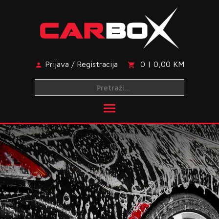
Skip
to
content
Prijava / Registracija
0 | 0,00 KM
Toggle main menu visibi