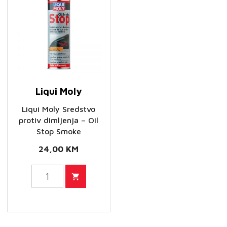
motora
500ml
količina
Liqui Moly
Liqui Moly Sredstvo
protiv dimljenja – Oil
Stop Smoke
24,00
KM
Liqui
Moly
Sredstvo
protiv