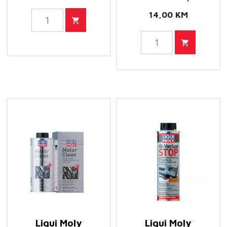
14,00
KM
Liqui
Moly
Liqui
Čistač
Moly
Automatskog
dodatak
Mjenjača
protiv
količina
gubitka
ulja
upravljačkog
sustava
-
Servolenkungsöl
Verlust
Stop
Liqui Moly
Liqui Moly