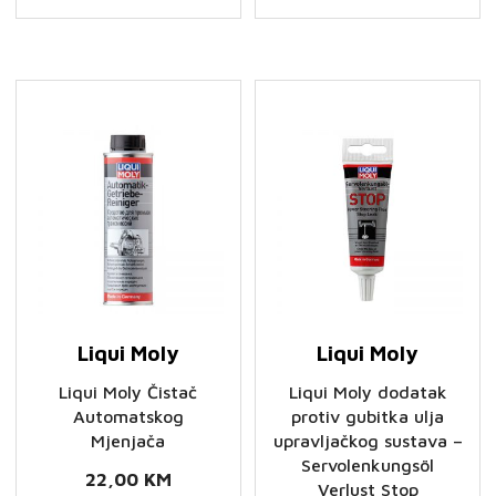
ADITIV
CERA
ZA
TEC
ULJE
-
-
Keramički
Zaštita
aditiv
od
za
habanja
ulje
količina
količina
Liqui Moly
Liqui Moly
Liqui Moly Čistač
Liqui Moly dodatak
Automatskog
protiv gubitka ulja
Mjenjača
upravljačkog sustava –
Servolenkungsöl
22,00
KM
Verlust Stop