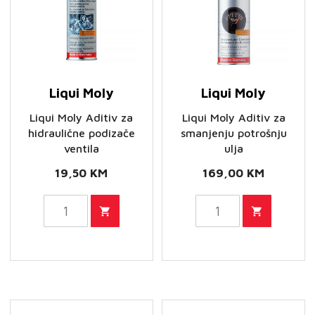
Liqui Moly
Liqui Moly
Liqui Moly Aditiv za
Liqui Moly Aditiv za
hidraulične podizače
smanjenju potrošnju
ventila
ulja
19,50
KM
169,00
KM
Liqui
Liqui
Moly
Moly
Aditiv
Aditiv
za
za
hidraulične
smanjenju