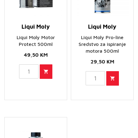
količina
Liqui Moly
Liqui Moly
Liqui Moly Motor
Liqui Moly Pro-line
Protect 500ml
Sredstvo za ispiranje
motora 500ml
49,50
KM
29,50
KM
Liqui
Liqui
Moly
Moly
Motor
Pro-
Protect
line
500ml
Sredstvo
količina
za
ispiranje