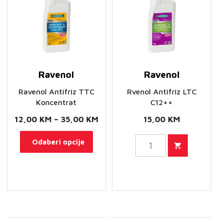
na
stran
proi
Ravenol
Ravenol
Ravenol Antifriz TTC
Rvenol Antifriz LTC
Koncentrat
C12++
Raspon
12,00
KM
–
35,00
KM
15,00
KM
cijena:
Ovaj
Rvenol
Odaberi opcije
od
proizvod
Antifriz
12,00 KM
ima
LTC
do
više
C12++
35,00 KM
varijanti.
količina
Opcije