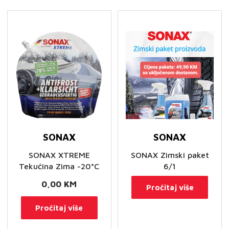
i
čisti
vidik
koncentrat
Nano
Pro
količina
SONAX
SONAX
SONAX XTREME
SONAX Zimski paket
Tekućina Zima -20°C
6/1
0,00
KM
Pročitaj više
Pročitaj više