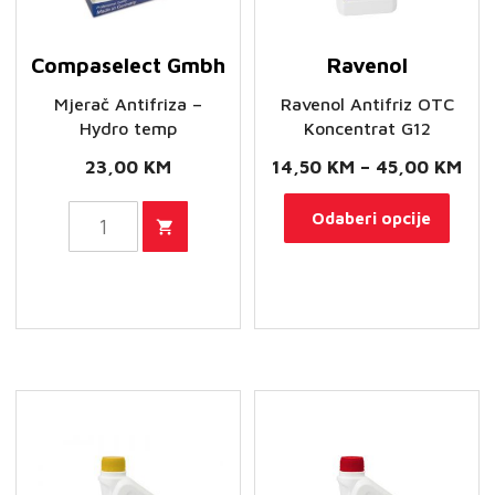
Compaselect Gmbh
Ravenol
Mjerač Antifriza –
Ravenol Antifriz OTC
Hydro temp
Koncentrat G12
Ras
23,00
KM
14,50
KM
–
45,00
KM
cij
Ovaj
Mjerač
Odaberi opcije
od
proi
Antifriza
14,
ima
-
do
više
Hydro
45,
varij
temp
Opci
količina
se
mog
odab