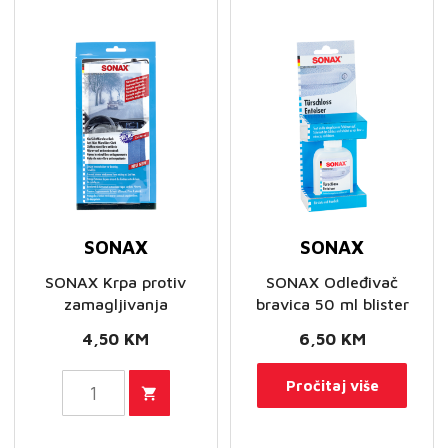
se
mogu
odabrati
na
stranici
proizvoda
SONAX
SONAX
SONAX Krpa protiv
SONAX Odleđivač
zamagljivanja
bravica 50 ml blister
4,50
KM
6,50
KM
SONAX
Pročitaj više
Krpa