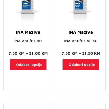
INA Maziva
INA Maziva
INA Antifriz 40
INA Antifriz AL 40
Raspon
Ras
7,50
KM
–
21,00
KM
7,50
KM
–
21,50
KM
cijena:
cije
Ovaj
Ovaj
Odaberi opcije
Odaberi opcije
od
od
proizvod
proi
7,50 KM
7,5
ima
ima
do
do
više
više
21,00 KM
21,5
varijanti.
varij
Opcije
Opci