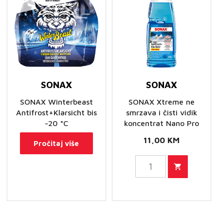
količina
količina
SONAX
SONAX
SONAX Winterbeast
SONAX Xtreme ne
Antifrost+Klarsicht bis
smrzava i čisti vidik
-20 °C
koncentrat Nano Pro
11,00
KM
Pročitaj više
SONAX
Xtreme
ne
smrzava