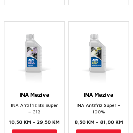
84,00 KM
19,
varijanti.
varij
Opcije
Opci
se
se
mogu
mog
odabrati
odab
na
na
stranici
stran
proizvoda
proi
INA Maziva
INA Maziva
INA Antifriz BS Super
INA Antifriz Super –
– G12
100%
Raspon
Ras
10,50
KM
–
29,50
KM
8,50
KM
–
81,00
KM
cijena:
cije