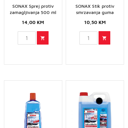
SONAX Sprej protiv
SONAX Stik protiv
zamagljivanja 500 ml
smrzavanja guma
14,00
KM
10,50
KM
SONAX
SONAX
Sprej
Stik
protiv
protiv
zamagljivanja
smrzavanja
500
guma
ml
količina
količina