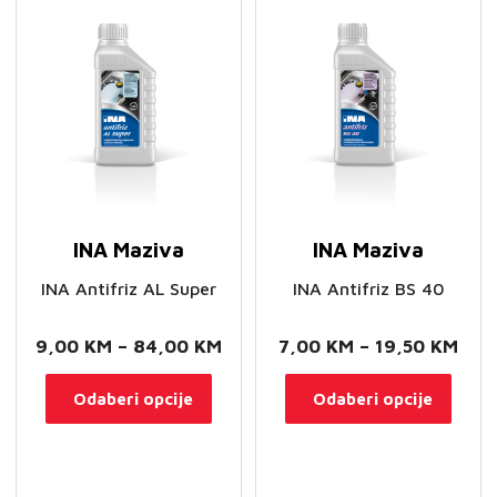
se
se
mogu
mog
odabrati
odab
na
na
stranici
stran
proizvoda
proi
INA Maziva
INA Maziva
INA Antifriz AL Super
INA Antifriz BS 40
Raspon
Ras
9,00
KM
–
84,00
KM
7,00
KM
–
19,50
KM
cijena:
cije
Ovaj
Ovaj
Odaberi opcije
Odaberi opcije
od
od
proizvod
proi
9,00 KM
7,0
ima
ima
do
do
više
više