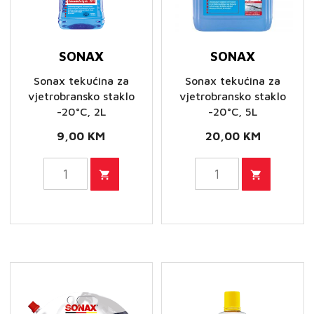
SONAX
SONAX
Sonax tekućina za
Sonax tekućina za
vjetrobransko staklo
vjetrobransko staklo
-20°C, 2L
-20°C, 5L
9,00
KM
20,00
KM
Sonax
Sonax
tekućina
tekućina
za
za
vjetrobransko
vjetrobransko
staklo
staklo
-20°C,
-20°C,
2L
5L