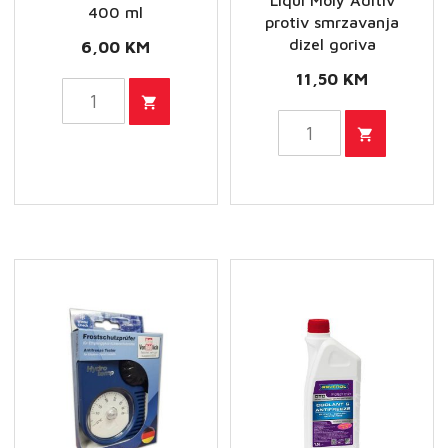
Liqui Moly Aditiv
400 ml
protiv smrzavanja
dizel goriva
6,00
KM
11,50
KM
INA
Car
Liqui
Cosmetx
Moly
ODLEĐIVAČ
Aditiv
STAKLA
protiv
400
smrzavanja
ml
dizel
količina
goriva
količina