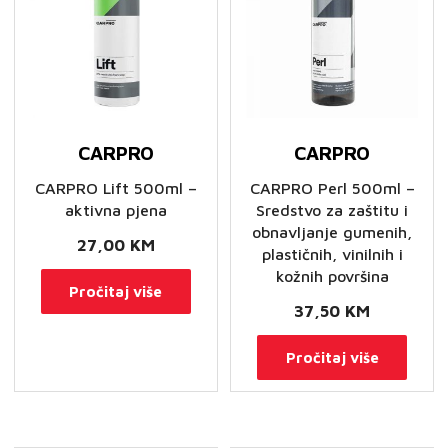
CARPRO
CARPRO
CARPRO Lift 500ml –
CARPRO Perl 500ml –
aktivna pjena
Sredstvo za zaštitu i
obnavljanje gumenih,
27,00
KM
plastičnih, vinilnih i
kožnih površina
Pročitaj više
37,50
KM
Pročitaj više