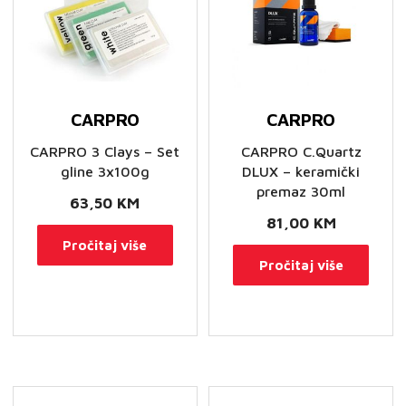
CARPRO
CARPRO
CARPRO 3 Clays – Set
CARPRO C.Quartz
gline 3x100g
DLUX – keramički
premaz 30ml
63,50
KM
81,00
KM
Pročitaj više
Pročitaj više