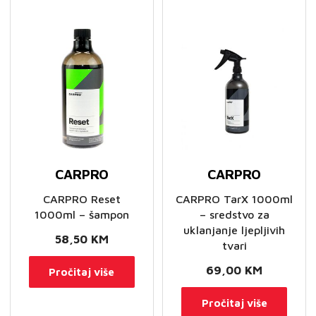
CARPRO
CARPRO
CARPRO Reset
CARPRO TarX 1000ml
1000ml – šampon
– sredstvo za
uklanjanje ljepljivih
58,50
KM
tvari
69,00
KM
Pročitaj više
Pročitaj više