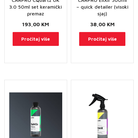
CARPRO CQuartz UK
CARPRO EliXir 500ml
3.0 50ml set keramički
– quick detailer (visoki
premaz
sjaj)
193,00
KM
38,00
KM
Pročitaj više
Pročitaj više