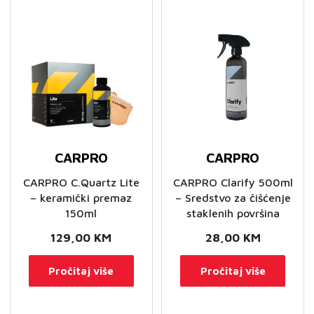
CARPRO
CARPRO
CARPRO C.Quartz Lite
CARPRO Clarify 500ml
– keramički premaz
– Sredstvo za čišćenje
150ml
staklenih površina
129,00
KM
28,00
KM
Pročitaj više
Pročitaj više