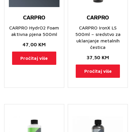
CARPRO
CARPRO
CARPRO HydrO2 Foam
CARPRO IronX LS
aktivna pjena 500ml
500ml – sredstvo za
uklanjanje metalnih
47,00
KM
čestica
37,50
KM
Pročitaj više
Pročitaj više