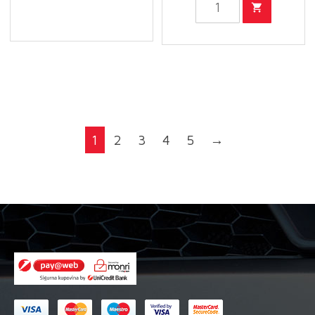
FX
Auto
PROTECT
Šampon
Bug
5L
Remover
količina
-
Odstranjivač
insekata
1
2
3
4
5
→
1L
količina