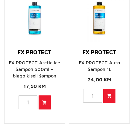
FX PROTECT
FX PROTECT
FX PROTECT Arctic Ice
FX PROTECT Auto
Šampon 500ml –
Šampon 1L
blago kiseli šampon
24,00
KM
17,50
KM
FX
FX
PROTECT
PROTECT
Auto
Arctic
Šampon
Ice
1L