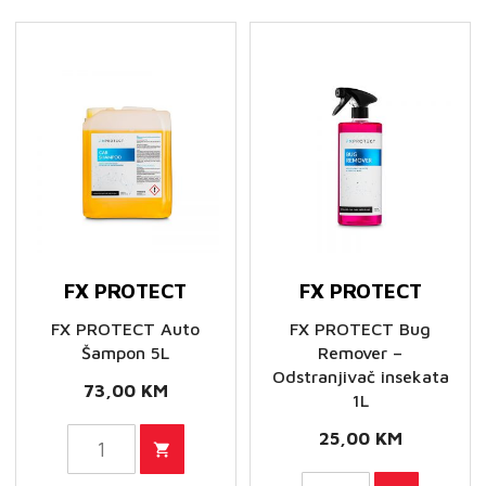
Šampon
količina
500ml
-
blago
kiseli
šampon
količina
FX PROTECT
FX PROTECT
FX PROTECT Auto
FX PROTECT Bug
Šampon 5L
Remover –
Odstranjivač insekata
73,00
KM
1L
25,00
KM
FX
PROTECT