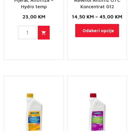
Mjerač Antifriza –
Ravenol Antifriz OTC
Hydro temp
Koncentrat G12
Ras
23,00
KM
14,50
KM
–
45,00
KM
cij
Ovaj
Mjerač
Odaberi opcije
od
proi
Antifriza
14,
ima
-
do
više
Hydro
45,
varij
temp
Opci
količina
se
mog
odab
na
stran