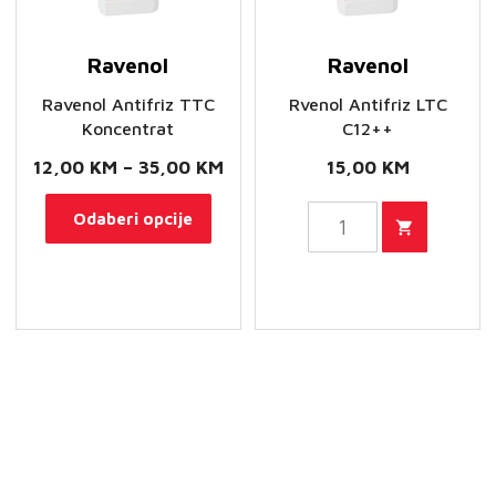
proi
Ravenol
Ravenol
Ravenol Antifriz TTC
Rvenol Antifriz LTC
Koncentrat
C12++
Raspon
12,00
KM
–
35,00
KM
15,00
KM
cijena:
Ovaj
Rvenol
Odaberi opcije
od
proizvod
Antifriz
12,00 KM
ima
LTC
do
više
C12++
35,00 KM
varijanti.
količina
Opcije
se
mogu
odabrati