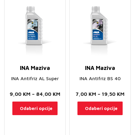
se
se
mogu
mog
odabrati
odab
na
na
stranici
stran
proizvoda
proi
INA Maziva
INA Maziva
INA Antifriz AL Super
INA Antifriz BS 40
Raspon
Ras
9,00
KM
–
84,00
KM
7,00
KM
–
19,50
KM
cijena:
cije
Ovaj
Ovaj
Odaberi opcije
Odaberi opcije
od
od
proizvod
proi
9,00 KM
7,0
ima
ima
do
do
više
više