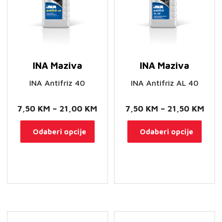
INA Maziva
INA Maziva
INA Antifriz 40
INA Antifriz AL 40
Raspon
Ras
7,50
KM
–
21,00
KM
7,50
KM
–
21,50
KM
cijena:
cije
Ovaj
Ovaj
Odaberi opcije
Odaberi opcije
od
od
proizvod
proi
7,50 KM
7,5
ima
ima
do
do
više
više
21,00 KM
21,5
varijanti.
varij
Opcije
Opci