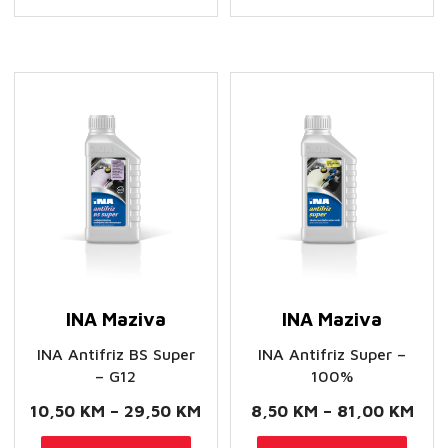
84,00 KM
19,
varijanti.
varij
Opcije
Opci
se
se
mogu
mog
odabrati
odab
na
na
stranici
stran
proizvoda
proi
INA Maziva
INA Maziva
INA Antifriz BS Super
INA Antifriz Super –
– G12
100%
Raspon
Ras
10,50
KM
–
29,50
KM
8,50
KM
–
81,00
KM
cijena:
cije