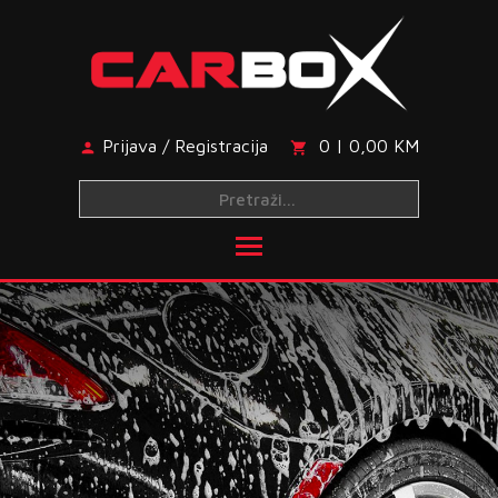
Skip
to
content
Prijava / Registracija
0 | 0,00 KM
Toggle main menu visibi