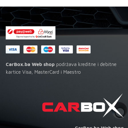
na
stranici
proizvoda
CarBox.ba Web shop
podržava kreditne i debitne
kartice Visa, MasterCard i Maestro