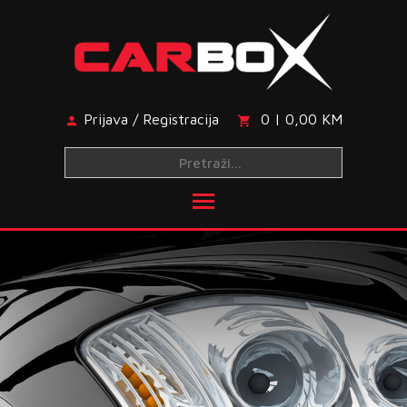
Skip
to
content
Prijava / Registracija
0 | 0,00 KM
Toggle main menu visibi