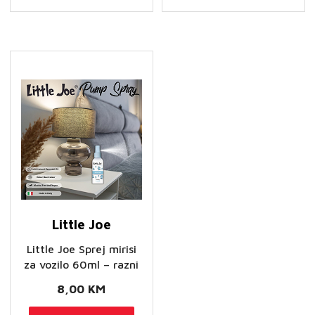
više
6,50 KM
varij
varijanti.
Opci
Opcije
se
se
mog
mogu
odab
odabrati
na
na
stran
stranici
proi
proizvoda
Little Joe
Little Joe Sprej mirisi
za vozilo 60ml – razni
8,00
KM