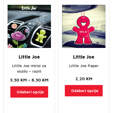
se
se
mog
mogu
odab
odabrati
na
na
stran
stranici
proi
proizvoda
Little Joe
Little Joe
Little Joe mirisi za
Little Joe Paper
vozilo – razni
2,20
KM
Raspon
3,50
KM
–
6,50
KM
cijena:
Ovaj
Ovaj
Odaberi opcije
Odaberi opcije
od
proi
proizvod
3,50 KM
ima
ima
do
više