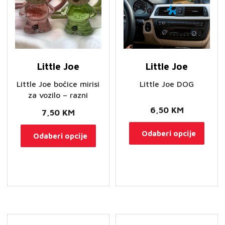
Little Joe
Little Joe
Little Joe bočice mirisi
Little Joe DOG
za vozilo – razni
6,50
KM
7,50
KM
Ovaj
Ovaj
Odaberi opcije
Odaberi opcije
proi
proizvod
ima
ima
više
više
varij
varijanti.
Opci
Opcije