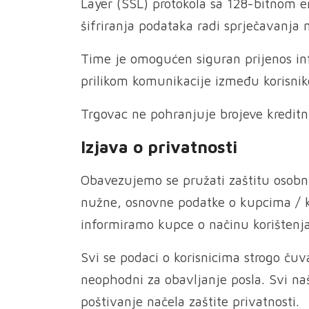
Layer (SSL) protokola sa 128-bitnom e
šifriranja podataka radi sprječavanja 
Time je omogućen siguran prijenos i
prilikom komunikacije između korisniko
Trgovac ne pohranjuje brojeve kreditn
Izjava o privatnosti
Obavezujemo se pružati zaštitu osob
nužne, osnovne podatke o kupcima / ko
informiramo kupce o načinu korištenja
Svi se podaci o korisnicima strogo ču
neophodni za obavljanje posla. Svi naš
poštivanje načela zaštite privatnosti.