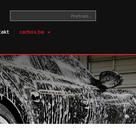
takt
carbox.ba