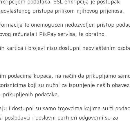
nkripcijom podataka. SSL enkripcija je postupak
neovlaštenog pristupa prilikom njihovog prijenosa.
nformacija te onemogućen nedozvoljen pristup poda
vog računala i PikPay servisa, te obratno.
ih kartica i brojevi nisu dostupni neovlaštenim oso
nim podacima kupaca, na način da prikupljamo sam
risnicima koji su nužni za ispunjenje naših obavez
 prikupljenih podataka.
vaju i dostupni su samo trgovcima kojima su ti podac
i poslodavci i poslovni partneri odgovorni su za