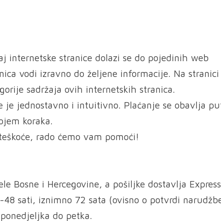
 internetske stranice dolazi se do pojedinih web
nica vodi izravno do željene informacije. Na stranici
gorije sadržaja ovih internetskih stranica.
 je jednostavno i intuitivno. Plaćanje se obavlja p
ojem koraka.
oteškoće, rado ćemo vam pomoći!
ele Bosne i Hercegovine, a pošiljke dostavlja Expres
4-48 sati, iznimno 72 sata (ovisno o potvrdi narudžbe
ponedjeljka do petka.