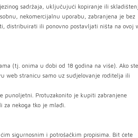
jezinog sadržaja, uključujući kopiranje ili skladišten
u osobnu, nekomercijalnu uporabu, zabranjena je bez
, distribuirati ili ponovno postavljati ništa na ovoj
ma (tj. onima u dobi od 18 godina na više). Ako st
vu web stranicu samo uz sudjelovanje roditelja ili
 punoljetni. Protuzakonito je kupiti zabranjene
li za nekoga tko je mlađi.
ućim sigurnosnim i potrošačkim propisima. Bit ćete