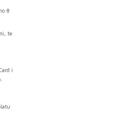
mo 8
ni, te
Card i
.
platu