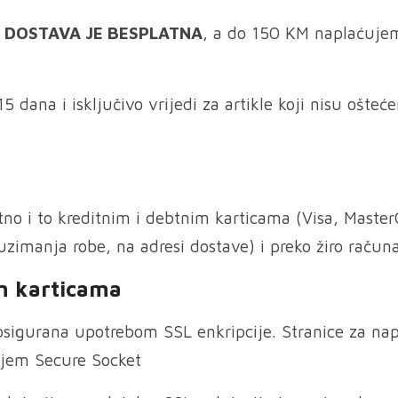
 DOSTAVA JE BESPLATNA
, a do 150 KM naplaćuje
dana i isključivo vrijedi za artikle koji nisu ošteće
o i to kreditnim i debtnim karticama (Visa, Master
zimanja robe, na adresi dostave) i preko žiro računa
im karticama
 osigurana upotrebom SSL enkripcije. Stranice za na
njem Secure Socket