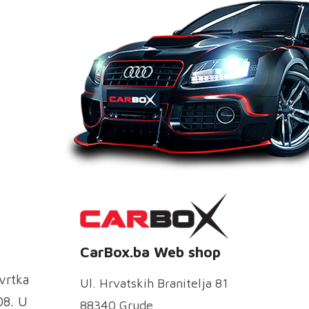
CarBox.ba Web shop
vrtka
Ul. Hrvatskih Branitelja 81
08. U
88340 Grude