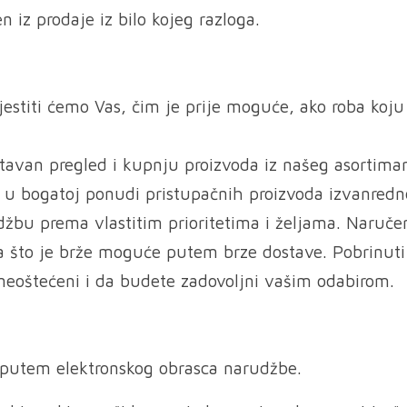
 iz prodaje iz bilo kojeg razloga.
vijestiti ćemo Vas, čim je prije moguće, ako roba koju
an pregled i kupnju proizvoda iz našeg asortima
e u bogatoj ponudi pristupačnih proizvoda izvanredn
rudžbu prema vlastitim prioritetima i željama. Naruče
a što je brže moguće putem brze dostave. Pobrinuti
neoštećeni i da budete zadovoljni vašim odabirom.
e putem elektronskog obrasca narudžbe.