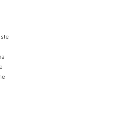
 ste
na
e
ne