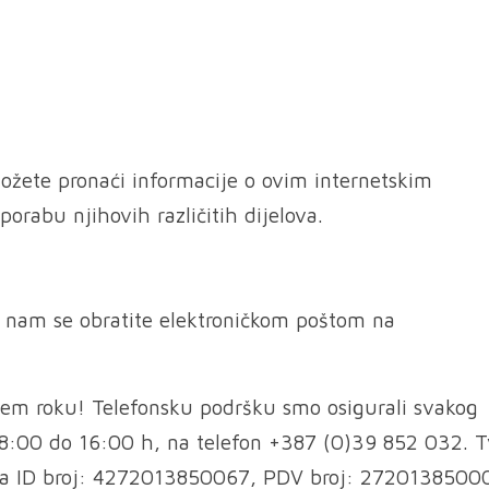
možete pronaći informacije o ovim internetskim
rabu njihovih različitih dijelova.
 nam se obratite elektroničkom poštom na
ćem roku! Telefonsku podršku smo osigurali svakog
 8:00 do 16:00 h, na telefon +387 (0)39 852 032. T
ja ID broj: 4272013850067, PDV broj: 2720138500