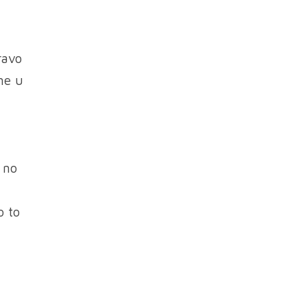
ravo
ne u
 no
o to