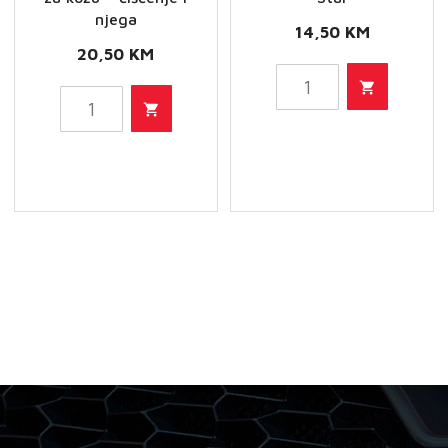
njega
14,50
KM
20,50
KM
SONAX
SONAX
Čistač
Xtreme
stakla
pjena
Star
za
količina
kožu
–
čišćenje
i
njega
količina