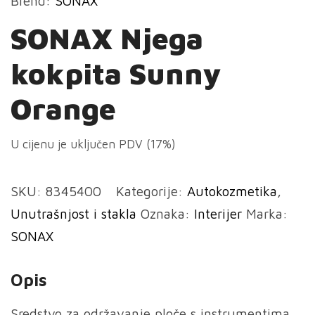
Brend:
SONAX
SONAX Njega
kokpita Sunny
Orange
U cijenu je uključen PDV (17%)
SKU:
8345400
Kategorije:
Autokozmetika
,
Unutrašnjost i stakla
Oznaka:
Interijer
Marka:
SONAX
Opis
Sredstvo za održavanje ploče s instrumentima.