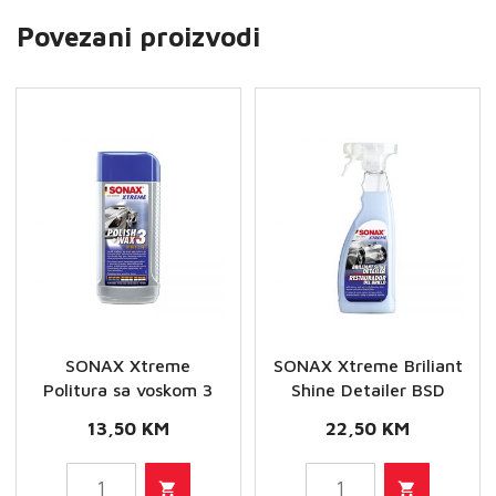
Povezani proizvodi
SONAX Xtreme
SONAX Xtreme Briliant
Politura sa voskom 3
Shine Detailer BSD
13,50
KM
22,50
KM
SONAX
SONAX