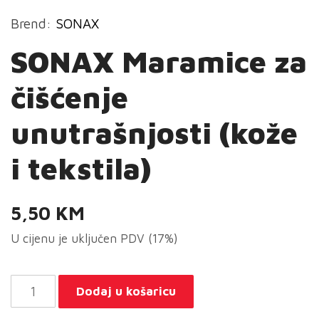
Brend:
SONAX
SONAX Maramice za
čišćenje
unutrašnjosti (kože
i tekstila)
5,50
KM
U cijenu je uključen PDV (17%)
SONAX
Dodaj u košaricu
Maramice