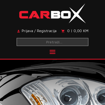
Skip
to
content
Prijava / Registracija
0 | 0,00 KM
Toggle main menu visibi