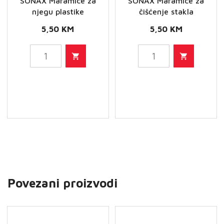
SONAX Maramice za
SONAX Maramice za
njegu plastike
čišćenje stakla
5,50
KM
5,50
KM
SONAX
SONAX
Maramice
Maramice
za
za
njegu
čišćenje
plastike
stakla
količina
količina
Povezani proizvodi