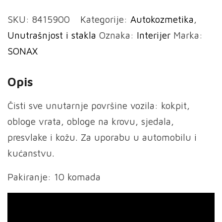
za
SKU:
8415900
Kategorije:
Autokozmetika
,
čišćenje
Unutrašnjost i stakla
Oznaka:
Interijer
Marka:
unutrašnjosti
SONAX
(kože
i
Opis
tekstila)
količina
Čisti sve unutarnje površine vozila: kokpit,
obloge vrata, obloge na krovu, sjedala,
presvlake i kožu. Za uporabu u automobilu i
kućanstvu.
Pakiranje: 10 komada