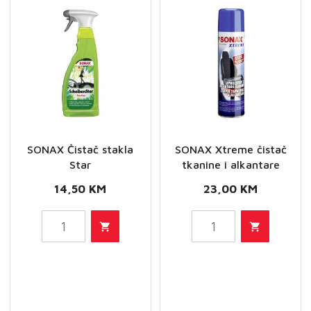
SONAX Čistač stakla
SONAX Xtreme čistač
Star
tkanine i alkantare
14,50
KM
23,00
KM
SONAX
SONAX
Čistač
Xtreme
stakla
čistač
Star
tkanine
količina
i