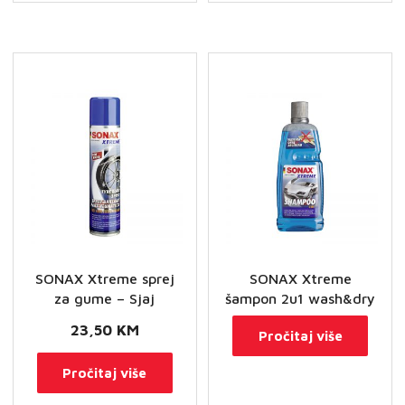
alkantare
količina
SONAX Xtreme sprej
SONAX Xtreme
za gume – Sjaj
šampon 2u1 wash&dry
23,50
KM
Pročitaj više
Pročitaj više