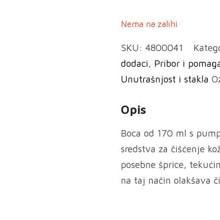
Nema na zalihi
SKU:
4800041
Kateg
dodaci
,
Pribor i pomag
Unutrašnjost i stakla
O
Opis
Boca od 170 ml s pump
sredstva za čišćenje ko
posebne šprice, tekućin
na taj način olakšava č