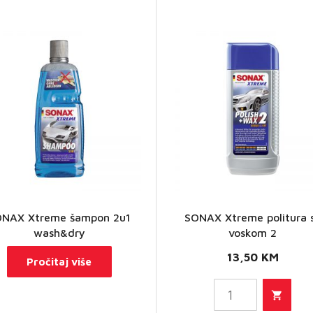
SONAX
ONAX Xtreme šampon 2u1
SONAX Xtreme politura 
Xtreme
wash&dry
voskom 2
politura
13,50
KM
Pročitaj više
sa
voskom