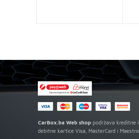
3
količina
CarBox.ba Web shop
podržava kreditne i
debitne kartice Visa, MasterCard i Maestro