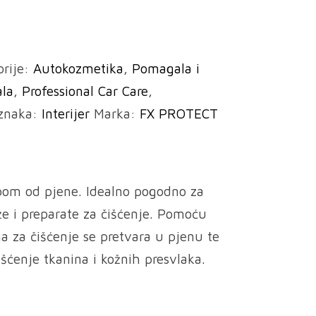
orije:
Autokozmetika
,
Pomagala i
ala
,
Professional Car Care
,
znaka:
Interijer
Marka:
FX PROTECT
om od pjene. Idealno pogodno za
že i preparate za čišćenje. Pomoću
a za čišćenje se pretvara u pjenu te
išćenje tkanina i kožnih presvlaka.