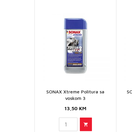
SONAX
SONAX Xtreme Politura sa
S
Xtreme
voskom 3
Politura
13,50
KM
sa
voskom