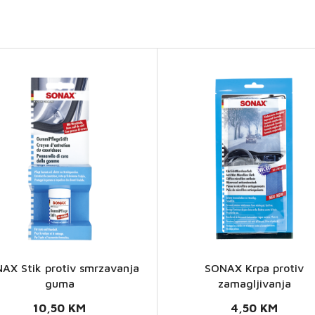
AX Stik protiv smrzavanja
SONAX Krpa protiv
SONAX
guma
zamagljivanja
SONAX Krpa
tik protiv
10,50
KM
4,50
KM