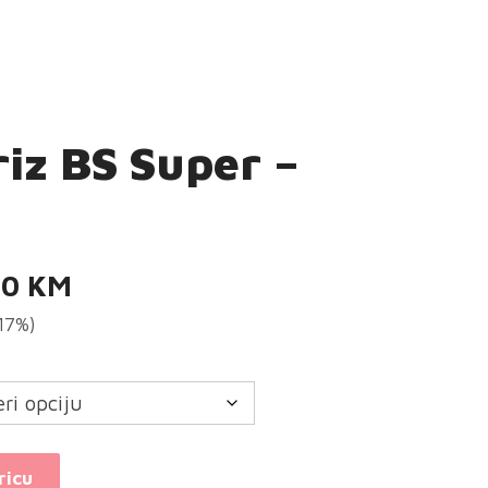
riz BS Super –
Raspon
50
KM
cijena:
(17%)
od
10,50 KM
do
29,50 KM
ricu