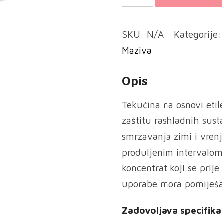
Antifriz
BS
SKU:
N/A
Kategorije
Super
Maziva
-
G12
Opis
količina
Tekućina na osnovi etile
zaštitu rashladnih sust
smrzavanja zimi i vrenja
produljenim intervalom
koncentrat koji se prije
uporabe mora pomiješa
Zadovoljava specifika