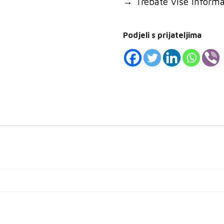
→
Trebate više informaci
Podjeli s prijateljima