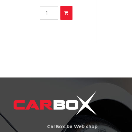
vjetrobransko
staklo -20°C,
2L količina
CarBox.ba Web shop