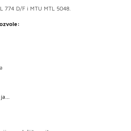
L 774 D/F i MTU MTL 5048.
ozvole:
ra
a...