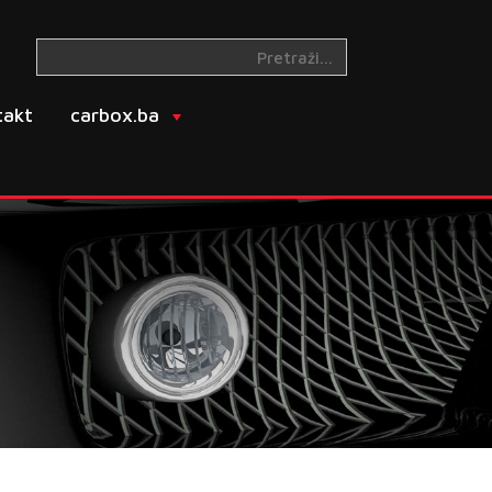
takt
carbox.ba