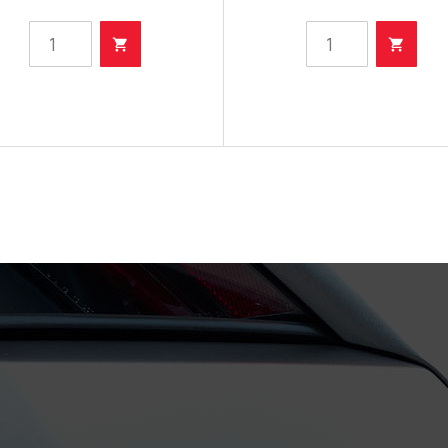
protiv
rzavanja
zamagljivanja
guma
količina
količina