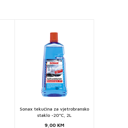
Sonax tekućina za vjetrobransko
Sonax
staklo -20°C, 2L
tekućina za
9,00
KM