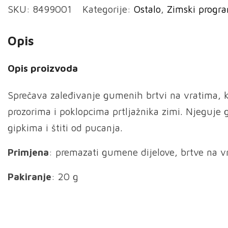
SKU:
8499001
Kategorije:
Ostalo
,
Zimski progr
smrzavanja
guma
Opis
količina
Opis proizvoda
Sprečava zaleđivanje gumenih brtvi na vratima, k
prozorima i poklopcima prtljažnika zimi. Njeguje
gipkima i štiti od pucanja.
Primjena
: premazati gumene dijelove, brtve na v
Pakiranje
: 20 g
Reproduktor
videozapisa