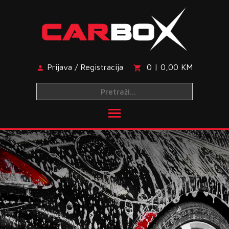
Skip
to
content
Prijava / Registracija
0 | 0,00 KM
Toggle main menu visibi