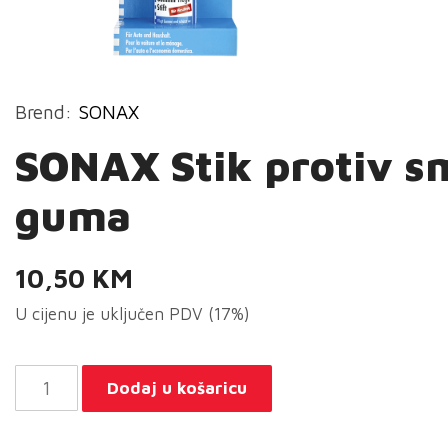
Brend:
SONAX
SONAX Stik protiv s
guma
10,50
KM
U cijenu je uključen PDV (17%)
SONAX
Dodaj u košaricu
Stik
protiv