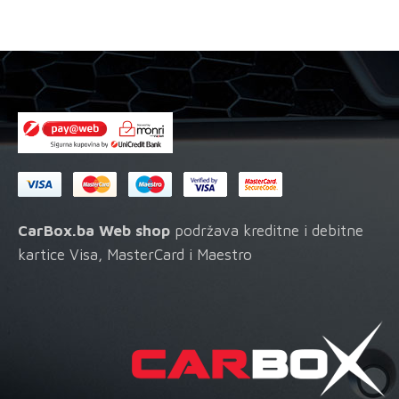
se
mogu
odabrati
na
stranici
proizvoda
CarBox.ba Web shop
podržava kreditne i debitne
kartice Visa, MasterCard i Maestro