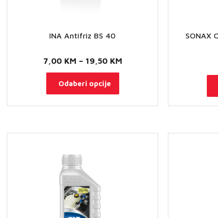
INA Antifriz BS 40
SONAX Od
Raspon
7,00
KM
–
19,50
KM
cijena:
Ovaj
Odaberi opcije
od
proizvod
7,00 KM
ima
do
više
19,50 KM
varijanti.
Opcije
se
mogu
odabrati