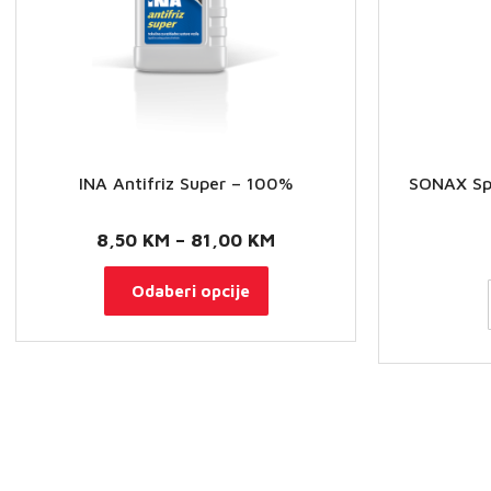
na
stranici
proizvoda
INA Antifriz Super – 100%
SONAX Spr
Raspon
8,50
KM
–
81,00
KM
cijena:
Ovaj
Odaberi opcije
od
proizvod
8,50 KM
ima
do
više
81,00 KM
varijanti.
Opcije