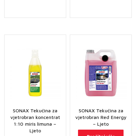
pjena
Star
za
količina
kožu
–
čišćenje
i
njega
količina
SONAX Tekućina za
SONAX Tekućina za
vjetrobran koncentrat
vjetrobran Red Energy
1:10 miris limuna –
– Ljeto
Ljeto