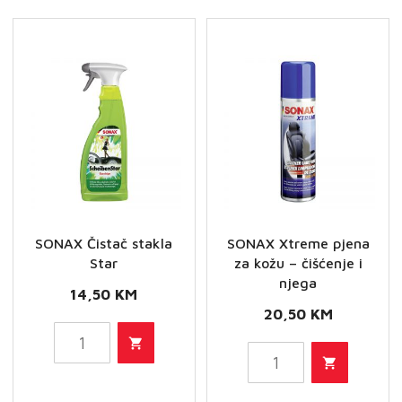
2u1
Repellent
količina
količina
SONAX Čistač stakla
SONAX Xtreme pjena
Star
za kožu – čišćenje i
njega
14,50
KM
20,50
KM
SONAX
SONAX
Čistač
Xtreme
stakla