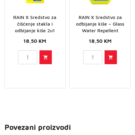
RAIN X Sredstvo za
RAIN X Sredstvo za
čišćenje stakla i
odbijanje kiše – Glass
odbijanje kiše 2u1
Water Repellent
18,50
KM
18,50
KM
RAIN
RAIN
X
X
Sredstvo
Sredstvo
za
za
čišćenje
odbijanje
stakla
kiše
i
-
odbijanje
Glass
Povezani proizvodi
kiše
Water