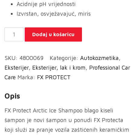
Acidnije pH vrijednosti
Izvrstan, osvježavajuć, miris
FX
Dodaj u košaricu
PROTECT
Arctic
SKU:
4800069
Kategorije:
Autokozmetika
,
Ice
Eksterijer
,
Eksterijer, lak i krom
,
Professional Car
Šampon
Care
Marka:
FX PROTECT
500ml
-
Opis
blago
kiseli
FX Protect Arctic Ice Shampoo blago kiseli
šampon
šampon je novi šampon u ponudi FX Protecta
količina
koji služi za pranje vozila zaštićenih keramičkim