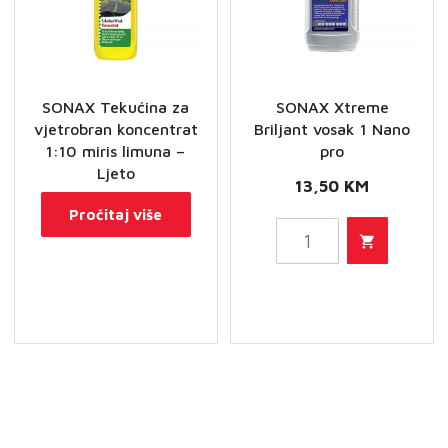
SONAX Tekućina za
SONAX Xtreme
vjetrobran koncentrat
Briljant vosak 1 Nano
1:10 miris limuna –
pro
Ljeto
13,50
KM
Pročitaj više
SONAX
Xtreme
Briljant
vosak
1
Nano
pro