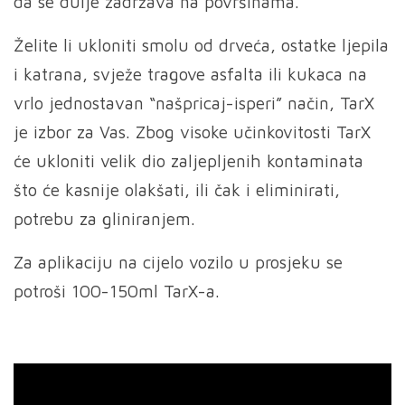
da se dulje zadržava na površinama.
Želite li ukloniti smolu od drveća, ostatke ljepila
i katrana, svježe tragove asfalta ili kukaca na
vrlo jednostavan “našpricaj-isperi” način, TarX
je izbor za Vas. Zbog visoke učinkovitosti TarX
će ukloniti velik dio zaljepljenih kontaminata
što će kasnije olakšati, ili čak i eliminirati,
potrebu za gliniranjem.
Za aplikaciju na cijelo vozilo u prosjeku se
potroši 100-150ml TarX-a.