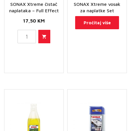
SONAX Xtreme čistač
SONAX Xtreme vosak
naplataka – Full Effect
za naplatke Set
17,50
KM
Pročitaj više
SONAX
Xtreme
čistač
naplataka
-
Full
Effect
količina