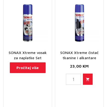
sa
zaštitom
količina
SONAX Xtreme vosak
SONAX Xtreme čistač
za naplatke Set
tkanine i alkantare
23,00
KM
Pročitaj više
SONAX
Xtreme
čistač
tkanine