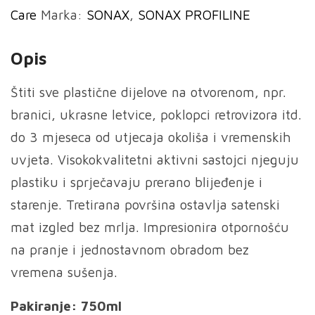
Care
Marka:
SONAX
,
SONAX PROFILINE
750ml
količina
Opis
Štiti sve plastične dijelove na otvorenom, npr.
branici, ukrasne letvice, poklopci retrovizora itd.
do 3 mjeseca od utjecaja okoliša i vremenskih
uvjeta. Visokokvalitetni aktivni sastojci njeguju
plastiku i sprječavaju prerano blijeđenje i
starenje. Tretirana površina ostavlja satenski
mat izgled bez mrlja. Impresionira otpornošću
na pranje i jednostavnom obradom bez
vremena sušenja.
Pakiranje: 750ml