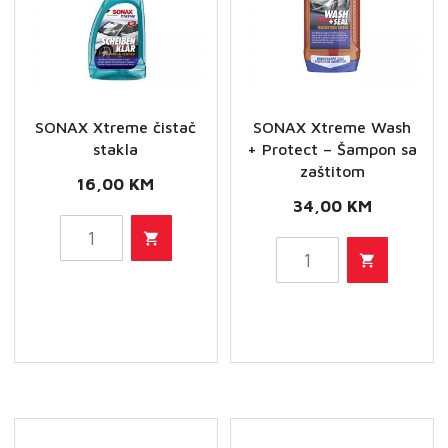
SONAX Xtreme čistač
SONAX Xtreme Wash
stakla
+ Protect – Šampon sa
zaštitom
16,00
KM
34,00
KM
SONAX
SONAX
Xtreme
Xtreme
čistač
Wash
stakla
+
količina
Protect
-
Šampon