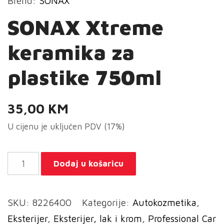
Brend:
SONAX
SONAX Xtreme
keramika za
plastike 750ml
35,00
KM
U cijenu je uključen PDV (17%)
SONAX
Dodaj u košaricu
Xtreme
keramika
SKU:
8226400
Kategorije:
Autokozmetika
,
za
Eksterijer
,
Eksterijer, lak i krom
,
Professional Car
plastike