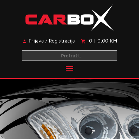
Skip
to
content
Prijava / Registracija
0 | 0,00 KM
Toggle main menu visibi