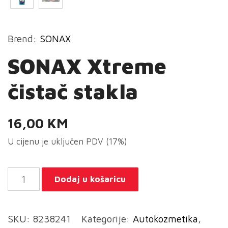
Brend:
SONAX
SONAX Xtreme
čistač stakla
16,00
KM
U cijenu je uključen PDV (17%)
SONAX
Dodaj u košaricu
Xtreme
čistač
SKU:
8238241
Kategorije:
Autokozmetika
,
stakla