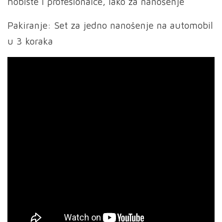
hobiste i profesionalce, lako za nanošenje
Pakiranje: Set za jedno nanošenje na automobil
u 3 koraka