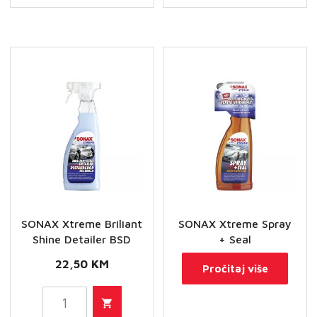
i
alkantare
količina
SONAX Xtreme Briliant
SONAX Xtreme Spray
Shine Detailer BSD
+ Seal
22,50
KM
Pročitaj više
SONAX