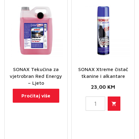
SONAX Tekućina za
SONAX Xtreme čistač
vjetrobran Red Energy
tkanine i alkantare
– Ljeto
23,00
KM
Pročitaj više
SONAX
Xtreme
čistač
tkanine