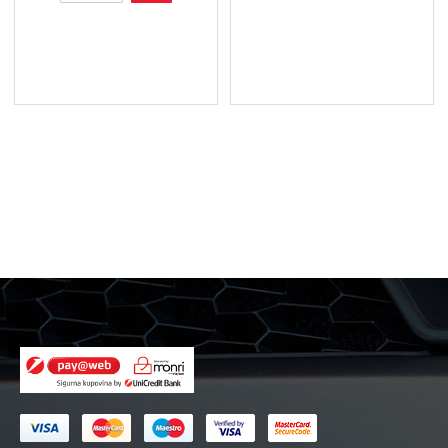
Xtreme
Briliant
Shine
Detailer
BSD
količina