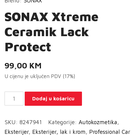
Brend:
SONAX
SONAX Xtreme
Ceramik Lack
Protect
99,00
KM
U cijenu je uključen PDV (17%)
SONAX
Dodaj u košaricu
Xtreme
Ceramik
SKU:
8247941
Kategorije:
Autokozmetika
,
Lack
Eksterijer
,
Eksterijer, lak i krom
,
Professional Car
Protect