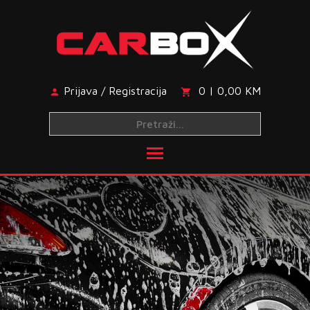
Skip
to
content
Prijava / Registracija
0 | 0,00 KM
Toggle main menu visibi