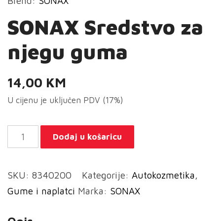
Brend:
SONAX
SONAX Sredstvo za
njegu guma
14,00
KM
U cijenu je uključen PDV (17%)
SONAX
Dodaj u košaricu
Sredstvo
za
SKU:
8340200
Kategorije:
Autokozmetika
,
njegu
Gume i naplatci
Marka:
SONAX
guma
količina