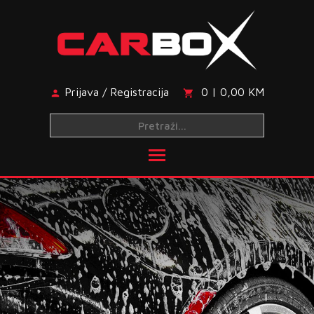
Skip
to
content
Prijava / Registracija
0 | 0,00 KM
Toggle main menu visibi