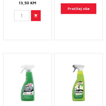
13,50
KM
Pročitaj više
SONAX
Xtreme
čistač
unutrašnjosti
–
čistač
tapicerunga
količina