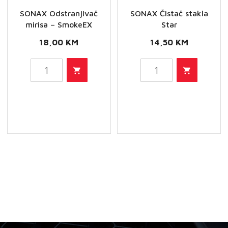
SONAX Odstranjivač
SONAX Čistač stakla
mirisa – SmokeEX
Star
18,00
KM
14,50
KM
SONAX
SONAX
Odstranjivač
Čistač
mirisa
stakla
-
Star
SmokeEX
količina
količina