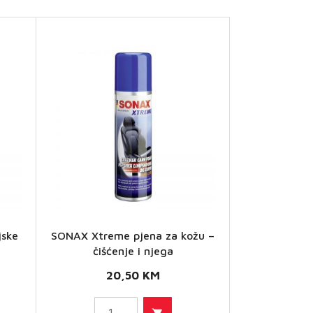
SONAX
jske
SONAX Xtreme pjena za kožu –
Xtreme
čišćenje i njega
pjena
20,50
KM
za kožu
–