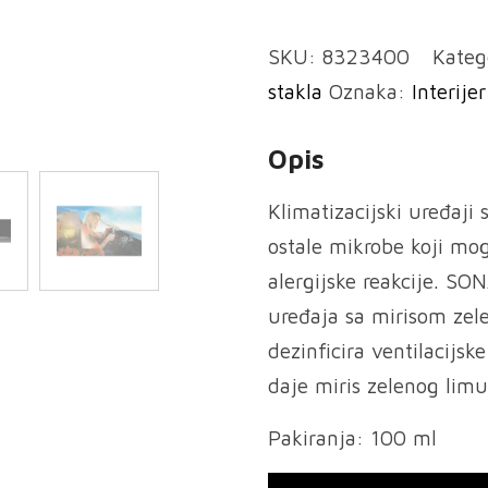
klima
SKU:
8323400
Kateg
antibakterijski
stakla
Oznaka:
Interijer
miris
-
Opis
Green
Lemon
Klimatizacijski uređaji s
količina
ostale mikrobe koji mog
alergijske reakcije. SON
uređaja sa mirisom zel
dezinficira ventilacijs
daje miris zelenog lim
Pakiranja: 100 ml