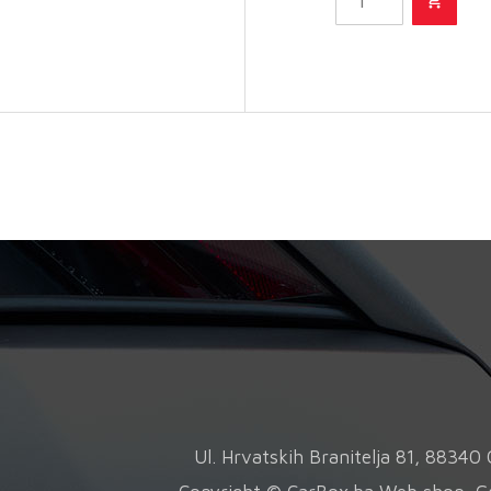
plastike
količina
Ul. Hrvatskih Branitelja 81, 8834