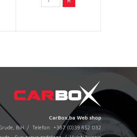
čišćenje
i njega
količina
CarBox.ba Web shop
0 Grude, BiH / Telefon: +387 (0)39 852 032