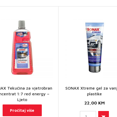
AX Tekućina za vjetrobran
SONAX Xtreme gel za van
SONAX
ncentrat 1:7 red energy –
plastike
Xtreme
Ljeto
22,00
KM
gel za
Pročitaj više
vanjske