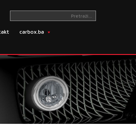
takt
carbox.ba