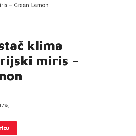
iris – Green Lemon
stač klima
ijski miris –
mon
(17%)
ricu