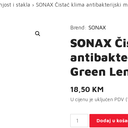
jost i stakla
› SONAX Čistač klima antibakterijski m
Brend:
SONAX
SONAX Či
antibakter
Green Le
18,50
KM
U cijenu je uključen PDV 
SONAX
Dodaj u koša
Čistač