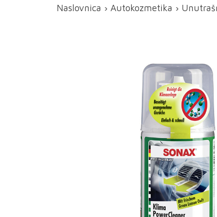
Naslovnica
›
Autokozmetika
›
Unutrašn