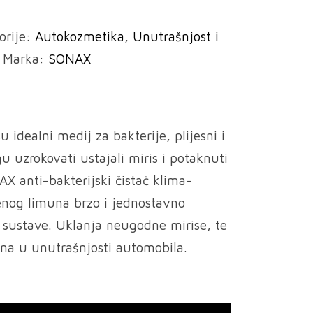
orije:
Autokozmetika
,
Unutrašnjost i
Marka:
SONAX
u idealni medij za bakterije, plijesni i
u uzrokovati ustajali miris i potaknuti
AX anti-bakterijski čistač klima-
enog limuna brzo i jednostavno
ke sustave. Uklanja neugodne mirise, te
una u unutrašnjosti automobila.