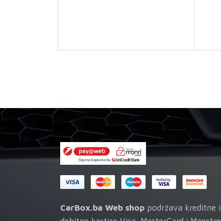
CarBox.ba Web shop
podržava kreditne i