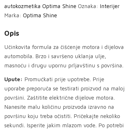
autokozmetika Optima Shine
Oznaka:
Interijer
za
Marka:
Optima Shine
čišćenje
motora
Opis
650ml
količina
Učinkovita formula za čišćenje motora i dijelova
automobila. Brzo i savršeno uklanja ulje,
masnoću i drugu upornu prljavštinu s površina.
Upute:
Promućkati prije upotrebe. Prije
uporabe preporuča se testirati proizvod na maloj
površini. Zaštitite električne dijelove motora.
Nanesite malu količinu proizvoda izravno na
površinu koju treba očistiti. Pričekajte nekoliko
sekundi. Isperite jakim mlazom vode. Po potrebi