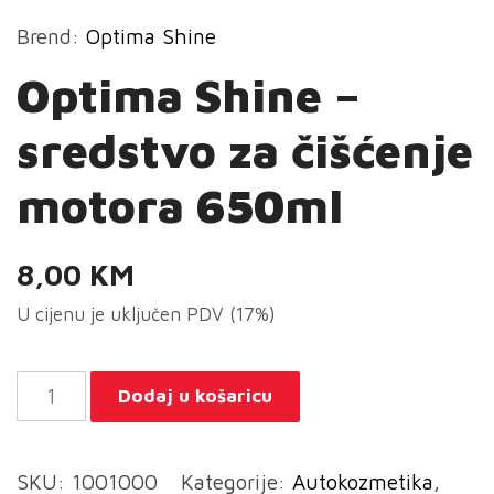
Brend:
Optima Shine
Optima Shine –
sredstvo za čišćenje
motora 650ml
8,00
KM
U cijenu je uključen PDV (17%)
Optima
Dodaj u košaricu
Shine
-
SKU:
1001000
Kategorije:
Autokozmetika
,
sredstvo