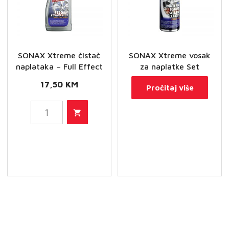
SONAX Xtreme čistač
SONAX Xtreme vosak
naplataka – Full Effect
za naplatke Set
17,50
KM
Pročitaj više
SONAX
Xtreme
čistač
naplataka
-
Full
Effect
količina