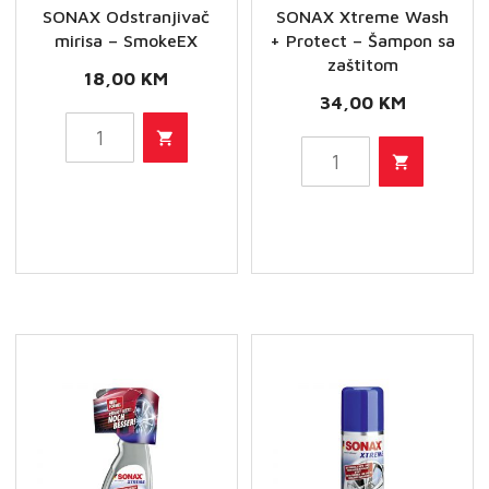
SONAX Odstranjivač
SONAX Xtreme Wash
mirisa – SmokeEX
+ Protect – Šampon sa
zaštitom
18,00
KM
34,00
KM
SONAX
SONAX
Odstranjivač
Xtreme
mirisa
Wash
-
+
SmokeEX
Protect
količina
-
Šampon
sa
zaštitom
količina