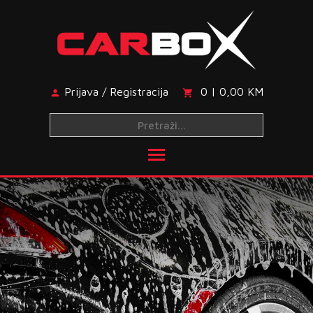
Skip
to
content
Prijava / Registracija
0 | 0,00 KM
Toggle main menu visibi