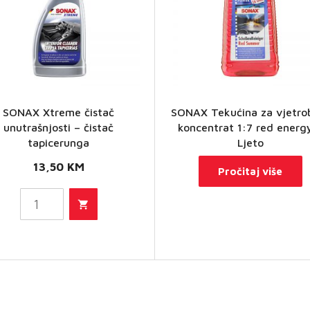
SONAX Xtreme čistač
SONAX Tekućina za vjetro
unutrašnjosti – čistač
koncentrat 1:7 red energ
SONAX
tapicerunga
Ljeto
eme čistač
13,50
KM
Pročitaj više
trašnjosti
– čistač
picerunga
količina