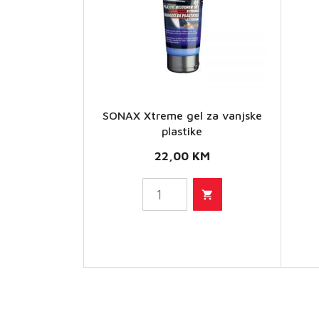
SONAX Xtreme gel za vanjske
SONAX
plastike
Xtreme
22,00
KM
Xtr
gel za
unu
vanjske
plastike
ta
količina