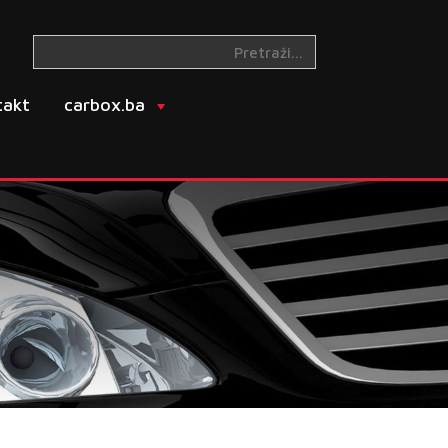
takt
carbox.ba