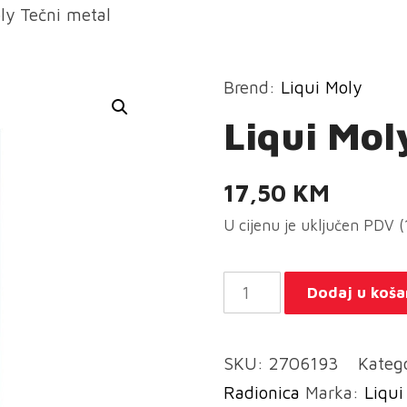
ly Tečni metal
Brend:
Liqui Moly
Liqui Mol
17,50
KM
U cijenu je uključen PDV 
Liqui
Dodaj u koša
Moly
Tečni
SKU:
2706193
Kateg
metal
Radionica
Marka:
Liqui
količina