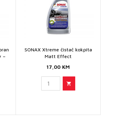
SONAX
bran
SONAX Xtreme čistač kokpita
Xtreme
y –
Matt Effect
čistač
17,00
KM
kokpita
Matt
Effect
količina