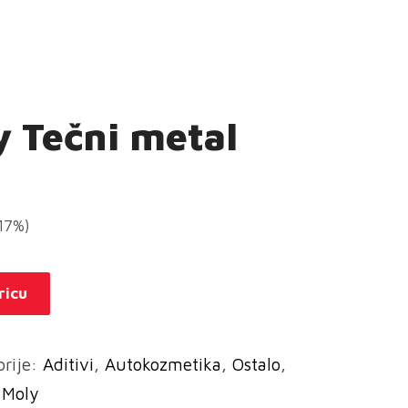
y Tečni metal
(17%)
ricu
orije:
Aditivi
,
Autokozmetika
,
Ostalo
,
 Moly