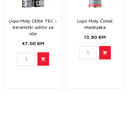
Liqui Moly CERA TEC –
Liqui Moly Čistač
Keramički aditiv za
Hladnjaka
ulje
13,90
KM
47,00
KM
Liqui
Liqui
Moly
Moly
Čistač
CERA
Hladnjaka
TEC
količina
-
Keramički
aditiv
za