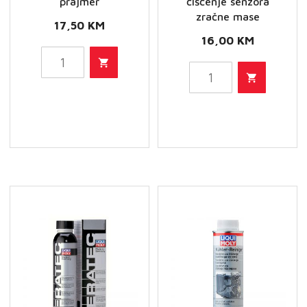
prajmer
čišćenje senzora
zračne mase
17,50
KM
16,00
KM
Liqui
Liqui
Moly
Moly
Aktivni
Sredstvo
prajmer
za
količina
čišćenje
senzora
zračne
mase
količina