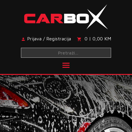
Skip
to
content
Prijava / Registracija
0 | 0,00 KM
Toggle main menu visibi