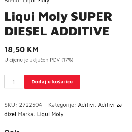
Brend:
Liqui Moly
Liqui Moly SUPER
DIESEL ADDITIVE
18,50
KM
U cijenu je uključen PDV (17%)
Liqui
Dodaj u košaricu
Moly
SUPER
SKU:
2722504
Kategorije:
Aditivi
,
Aditivi za
DIESEL
dizel
Marka:
Liqui Moly
ADDITIVE
količina