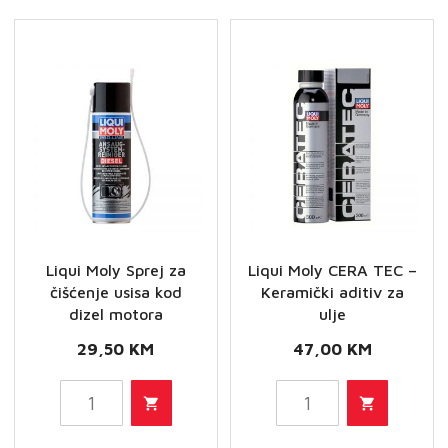
Liqui Moly Sprej za
Liqui Moly CERA TEC –
čišćenje usisa kod
Keramički aditiv za
dizel motora
ulje
29,50
KM
47,00
KM
Liqui
Liqui
Moly
Moly