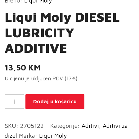
Brend:
Liqui Moly
Liqui Moly DIESEL
LUBRICITY
ADDITIVE
13,50
KM
U cijenu je uključen PDV (17%)
Liqui
Dodaj u košaricu
Moly
DIESEL
SKU:
2705122
Kategorije:
Aditivi
,
Aditivi za
LUBRICITY
dizel
Marka:
Liqui Moly
ADDITIVE