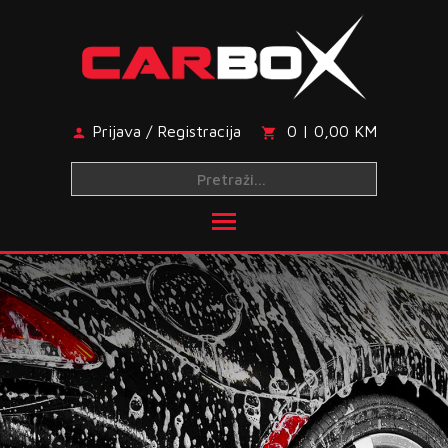
Skip
to
content
Prijava / Registracija
0 | 0,00 KM
Toggle main menu visibi