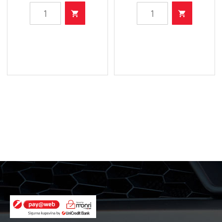
Liqui
Liqui
Moly
Moly
SUPER
Čistač
DIESEL
Hladnjaka
ADDITIVE
količina
količina