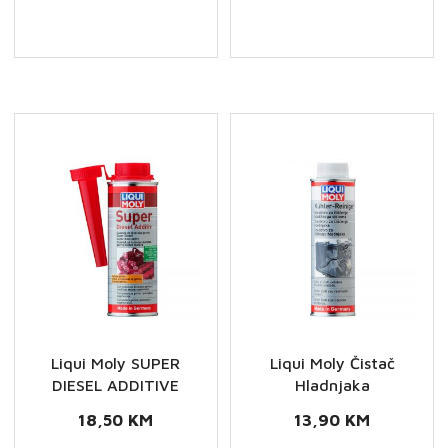
Sprej
CERA
za
TEC
čišćenje
-
usisa
Keramički
kod
aditiv
dizel
za
motora
ulje
količina
količina
Liqui Moly SUPER
Liqui Moly Čistač
DIESEL ADDITIVE
Hladnjaka
18,50
KM
13,90
KM