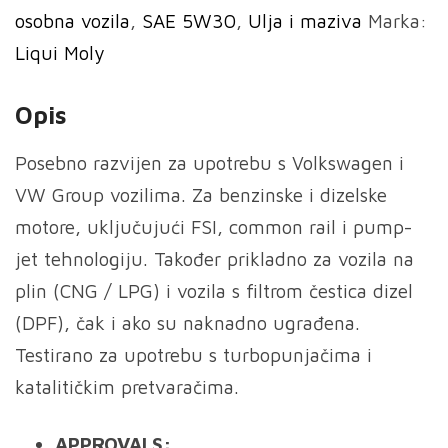
osobna vozila
,
SAE 5W30
,
Ulja i maziva
Marka:
SAE
Liqui Moly
5W-
30
Opis
količina
Posebno razvijen za upotrebu s Volkswagen i
VW Group vozilima. Za benzinske i dizelske
motore, uključujući FSI, common rail i pump-
jet tehnologiju. Također prikladno za vozila na
plin (CNG / LPG) i vozila s filtrom čestica dizel
(DPF), čak i ako su naknadno ugrađena.
Testirano za upotrebu s turbopunjačima i
katalitičkim pretvaračima.
APPROVALS: