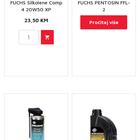
FUCHS Silkolene Comp
FUCHS PENTOSIN FFL-
4 20W50 XP
2
23,50
KM
Pročitaj više
FUCHS
Silkolene
Comp
4
20W50
XP
količina