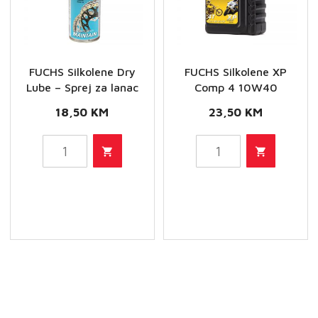
FUCHS Silkolene Dry
FUCHS Silkolene XP
Lube – Sprej za lanac
Comp 4 10W40
18,50
KM
23,50
KM
FUCHS
FUCHS
Silkolene
Silkolene
Dry
XP
Lube
Comp
-
4
Sprej
10W40
za
količina
lanac