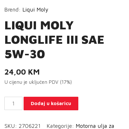
Brend:
Liqui Moly
LIQUI MOLY
LONGLIFE III SAE
5W-30
24,00
KM
U cijenu je uključen PDV (17%)
LIQUI
Dodaj u košaricu
MOLY
LONGLIFE
SKU:
2706221
Kategorije:
Motorna ulja za
III