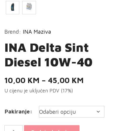
Brend:
INA Maziva
INA Delta Sint
Diesel 10W-40
Raspon
10,00
KM
–
45,00
KM
cijena:
U cijenu je uključen PDV (17%)
od
10,00 KM
Pakiranje:
do
45,00 KM
INA