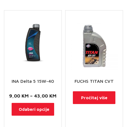
se
-
mog
fork
odab
&
na
suspension
stran
fluid
proi
količina
INA Delta 5 15W-40
FUCHS TITAN CVT
Raspon
9,00
KM
–
43,00
KM
Pročitaj više
cijena:
Ovaj
Odaberi opcije
od
proizvod
9,00 KM
ima