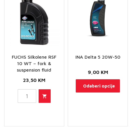
FUCHS Silkolene RSF
INA Delta 5 20W-50
10 WT – fork &
suspension fluid
9,00
KM
23,50
KM
Ovaj
Odaberi opcije
proi
FUCHS
ima
Silkolene
više
RSF
varij
10
Opci
WT