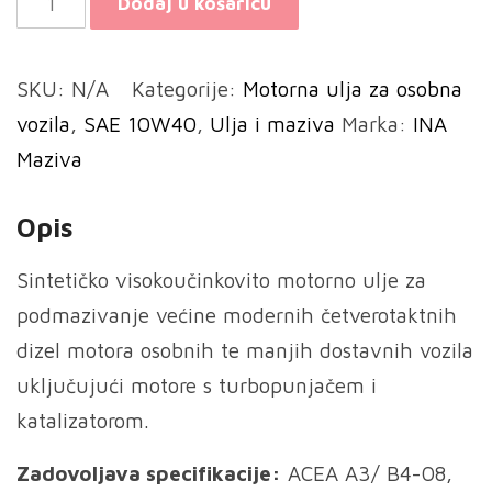
Dodaj u košaricu
Delta
Sint
SKU:
N/A
Kategorije:
Motorna ulja za osobna
Diesel
vozila
,
SAE 10W40
,
Ulja i maziva
Marka:
INA
10W-
Maziva
40
količina
Opis
Sintetičko visokoučinkovito motorno ulje za
podmazivanje većine modernih četverotaktnih
dizel motora osobnih te manjih dostavnih vozila
uključujući motore s turbopunjačem i
katalizatorom.
Zadovoljava specifikacije:
ACEA A3/ B4-08,