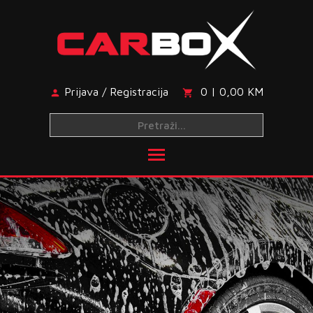
Skip
to
content
Prijava / Registracija
0 | 0,00 KM
Toggle main menu visibi