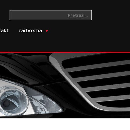
takt
carbox.ba