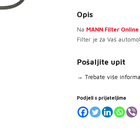
ulja
Opis
količina
Na
MANN
Filter Onlin
Filter je za Vaš automob
Pošaljite upit
→
Trebate više informaci
Podjeli s prijateljima