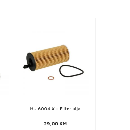
HU 6004 X – Filter ulja
HU
6004 X
29,00
KM