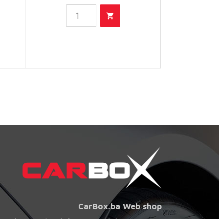
- Filter
ulja
količina
CarBox.ba Web shop