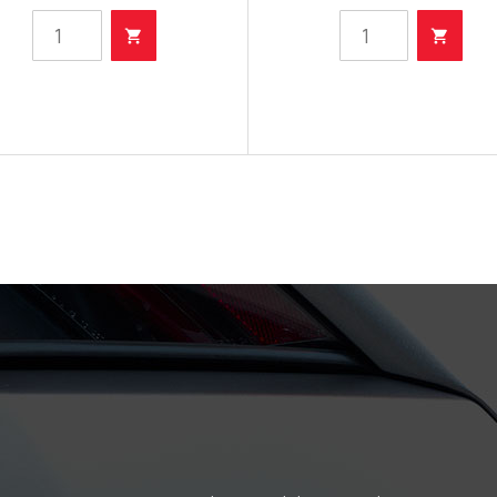
Filter
Filter
ulja
ulja
količina
količina