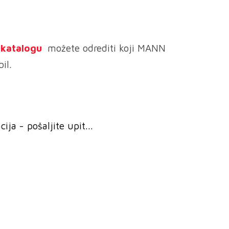
e katalogu
možete odrediti koji MANN
il.
ja - pošaljite upit...