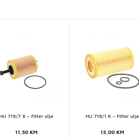
HU 719/7 X – Filter ulja
HU 718/1 K – Filter ulja
HU
HU
719/7
718/1
11,50
KM
13,00
KM
X -
K -