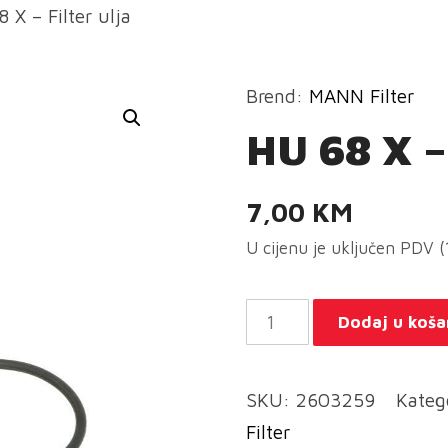
 X – Filter ulja
Brend:
MANN Filter
HU 68 X – 
7,00
KM
U cijenu je uključen PDV 
HU
Dodaj u koša
68
X
SKU:
2603259
Kateg
-
Filter
Filter