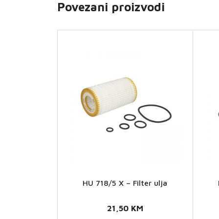
Povezani proizvodi
HU 718/5 X – Filter ulja
HU
718/5
21,50
KM
X -