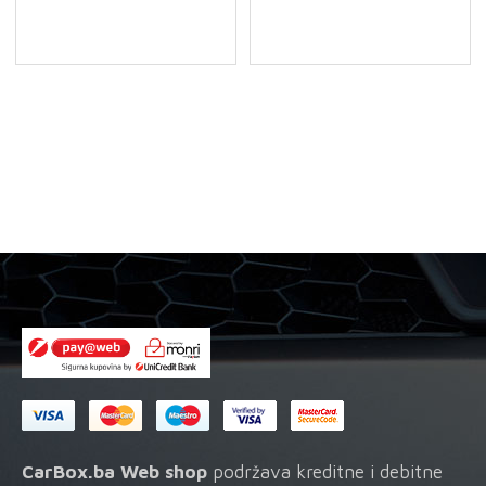
-
-
Filter
Filter
ulja
ulja
količina
količina
CarBox.ba Web shop
podržava kreditne i debitne