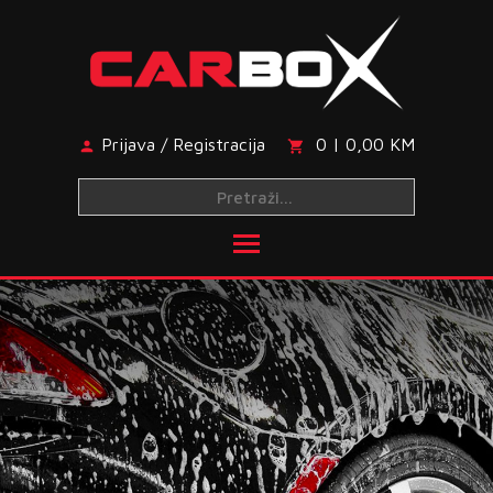
Skip
to
content
Prijava / Registracija
0 | 0,00 KM
Toggle main menu visibi