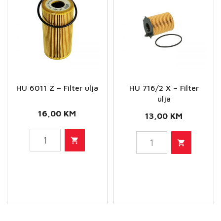
HU 6011 Z – Filter ulja
HU 716/2 X – Filter
ulja
16,00
KM
13,00
KM
HU
HU
6011
716/2
Z
X
-
-
Filter
Filter
ulja
ulja