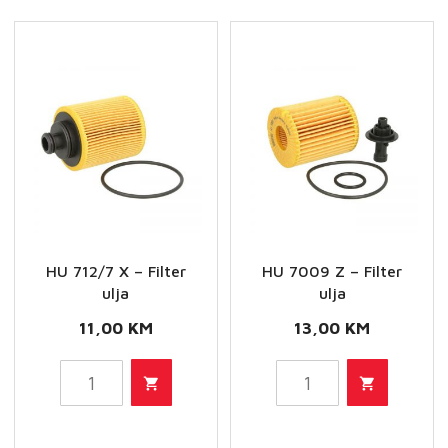
količina
količina
HU 712/7 X – Filter
HU 7009 Z – Filter
ulja
ulja
11,00
KM
13,00
KM
HU
HU
712/7
7009
X
Z