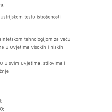
ra.
strijskom testu istrošenosti
 sintetskom tehnologijom za veću
na u uvjetima visokih i niskih
tu u svim uvjetima, stilovima i
žnje
1;
0;