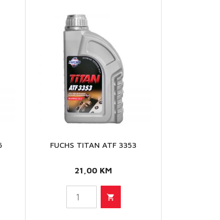
6
FUCHS TITAN ATF 3353
FUCHS
TITAN
21,00
KM
ATF
3353
količina