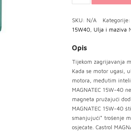
Magnatec
15W-
SKU:
N/A
Kategorije
40
15W40
,
Ulja i maziva
A3/B4
količina
Opis
Tijekom zagrijavanja m
Kada se motor ugasi, ulj
motora, međutim inteli
MAGNATEC 15W-40 ne. 
magneta pružajući dodat
MAGNATEC 15W-40 štiti
smanjujući* trošenje mo
osjećate. Castrol MAG