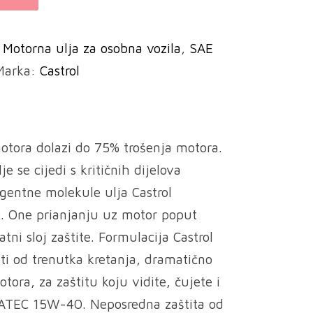
:
Motorna ulja za osobna vozila
,
SAE
Marka:
Castrol
otora dolazi do 75% trošenja motora.
e se cijedi s kritičnih dijelova
gentne molekule ulja Castrol
One prianjanju uz motor poput
ni sloj zaštite. Formulacija Castrol
 od trenutka kretanja, dramatično
tora, za zaštitu koju vidite, čujete i
NATEC 15W-40. Neposredna zaštita od