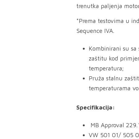
trenutka paljenja moto
*Prema testovima u indu
Sequence IVA.
Kombinirani su sa
zaštitu kod primje
temperatura;
Pruža stalnu zašti
temperaturama vo
Specifikacija:
MB Approval 229.
VW 501 01/ 505 0