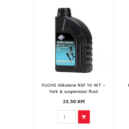
FUCHS
FUCHS Silkolene RSF 10 WT –
Silkolene
fork & suspension fluid
RSF 10
23,50
KM
WT - fork
&
suspension