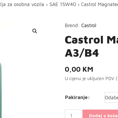
lja za osobna vozila
›
SAE 15W40
› Castrol Magnat
Brend:
Castrol
Castrol 
A3/B4
0,00
KM
U cijenu je uključen PDV 
Pakiranje:
Castrol
Dodaj u koša