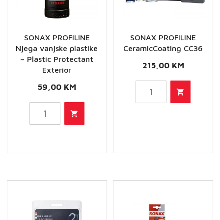
SONAX PROFILINE
SONAX PROFILINE
Njega vanjske plastike
CeramicCoating CC36
– Plastic Protectant
215,00
KM
Exterior
59,00
KM
SONAX
PROFILINE
SONAX
CeramicCoating
PROFILINE
CC36
Njega
količina
vanjske
plastike
-
Plastic
Protectant