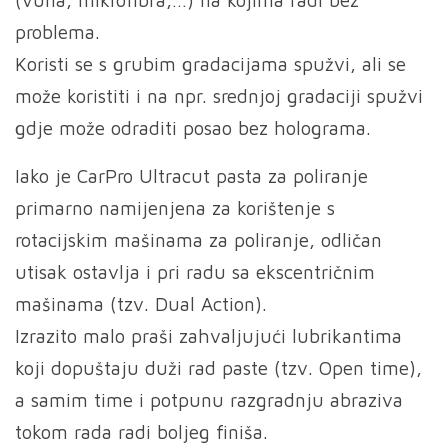
(vuna, mikrofibra,…) na kojima radi bez
problema.
Koristi se s grubim gradacijama spužvi, ali se
može koristiti i na npr. srednjoj gradaciji spužvi
gdje može odraditi posao bez holograma.
Iako je CarPro Ultracut pasta za poliranje
primarno namijenjena za korištenje s
rotacijskim mašinama za poliranje, odličan
utisak ostavlja i pri radu sa ekscentričnim
mašinama (tzv. Dual Action).
Izrazito malo praši zahvaljujući lubrikantima
koji dopuštaju duži rad paste (tzv. Open time),
a samim time i potpunu razgradnju abraziva
tokom rada radi boljeg finiša.