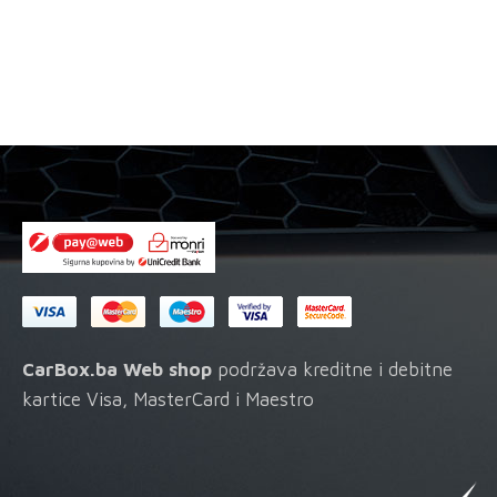
ServicePack-
se
2
mog
količina
odab
na
stran
proi
CarBox.ba Web shop
podržava kreditne i debitne
kartice Visa, MasterCard i Maestro