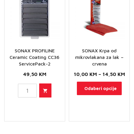
Exterior
količina
SONAX PROFILINE
SONAX Krpa od
Ceramic Coating CC36
mikrovlakana za lak –
ServicePack-2
crvena
Ras
49,50
KM
10,00
KM
–
14,50
KM
cij
Ovaj
SONAX
Odaberi opcije
od
proi
PROFILINE
10,
ima
Ceramic
do
više
Coating
14,
varij
CC36
Opci