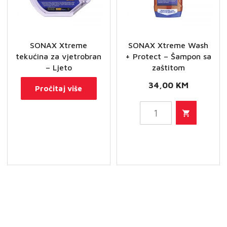
SONAX Xtreme
SONAX Xtreme Wash
tekućina za vjetrobran
+ Protect – Šampon sa
– Ljeto
zaštitom
34,00
KM
Pročitaj više
SONAX
Xtreme
Wash
+
Protect
-
Šampon
sa