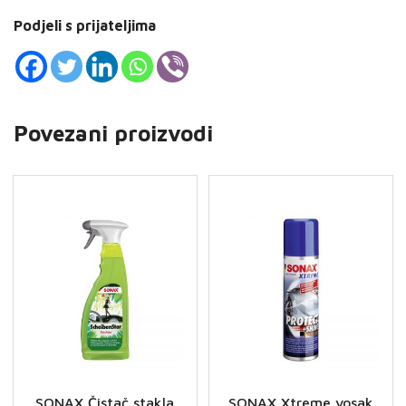
Podjeli s prijateljima
Povezani proizvodi
SONAX Čistač stakla
SONAX Xtreme vosak