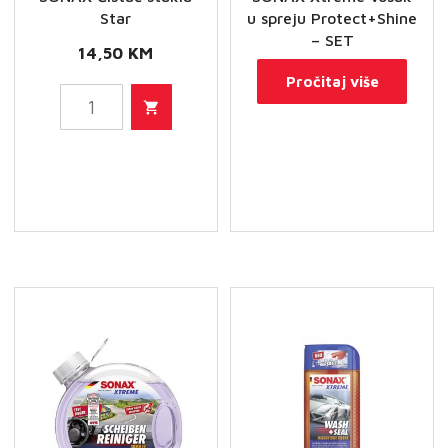
Star
u spreju Protect+Shine
– SET
14,50
KM
Pročitaj više
SONAX
Čistač
stakla
Star
količina