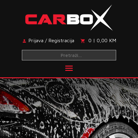
Skip
to
content
Prijava / Registracija
0 | 0,00 KM
Toggle main menu visibi