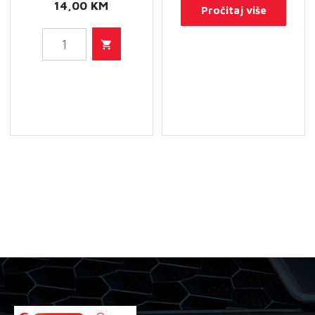
14,00
KM
Pročitaj više
HU
612
X
-
Filter
ulja
količina