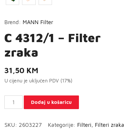
Brend:
MANN Filter
C 4312/1 – Filter
zraka
31,50
KM
U cijenu je uključen PDV (17%)
C
Dodaj u košaricu
4312/1
-
SKU:
2603227
Kategorije:
Filteri
,
Filteri zraka
Filter