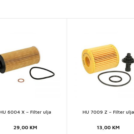
HU 6004 X – Filter ulja
HU 7009 Z – Filter ulja
HU
HU
6004 X
7009 Z
29,00
KM
13,00
KM