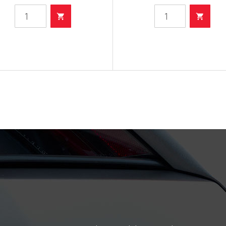
- Filter
- Filter
ulja
ulja
količina
količina