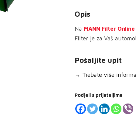
zraka
Opis
količina
Na
MANN
Filter Onlin
Filter je za Vaš automob
Pošaljite upit
→
Trebate više informaci
Podjeli s prijateljima