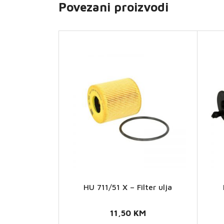
Povezani proizvodi
HU 711/51 X – Filter ulja
HU
711/51
11,50
KM
X -