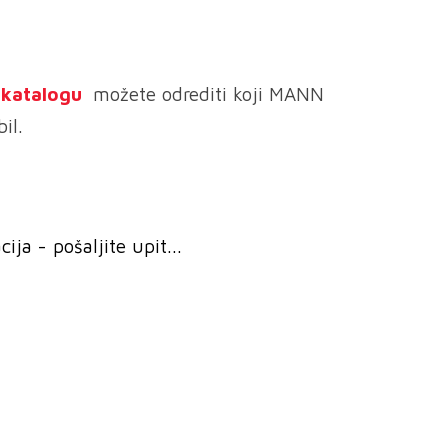
e katalogu
možete odrediti koji MANN
il.
ja - pošaljite upit...