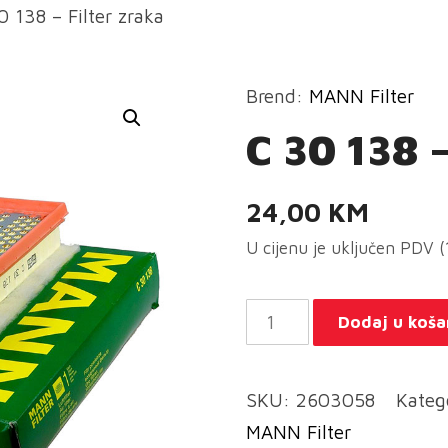
0 138 – Filter zraka
Brend:
MANN Filter
C 30 138 –
24,00
KM
U cijenu je uključen PDV 
C
Dodaj u koša
30
138
SKU:
2603058
Kateg
-
MANN Filter
Filter