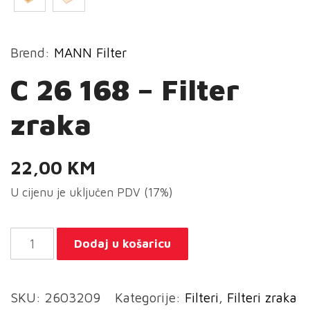
Brend:
MANN Filter
C 26 168 – Filter
zraka
22,00
KM
U cijenu je uključen PDV (17%)
C
Dodaj u košaricu
26
168
SKU:
2603209
Kategorije:
Filteri
,
Filteri zraka
-