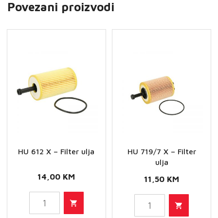
Povezani proizvodi
HU 612 X – Filter ulja
HU 719/7 X – Filter
ulja
14,00
KM
11,50
KM
HU
HU
612
719/7