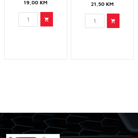
19,00
KM
21,50
KM
HU
HU
7010
718/5
Z
X
-
-
Filter
Filter
ulja
ulja
količina
količina