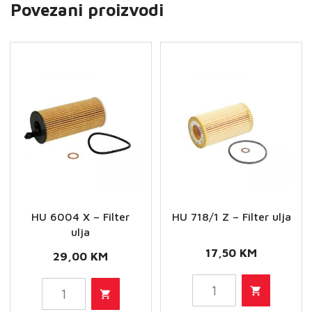
Povezani proizvodi
HU 6004 X – Filter
HU 718/1 Z – Filter ulja
ulja
17,50
KM
29,00
KM
HU
HU
718/1
6004