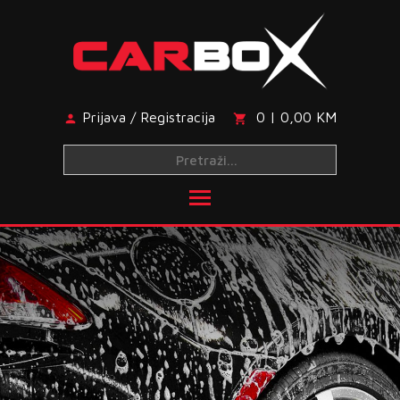
Skip
to
content
Prijava / Registracija
0 | 0,00 KM
Toggle main menu visibi