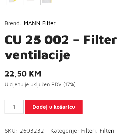
Brend:
MANN Filter
CU 25 002 – Filter
ventilacije
22,50
KM
U cijenu je uključen PDV (17%)
CU
Dodaj u košaricu
25
002
SKU:
2603232
Kategorije:
Filteri
,
Filteri
-