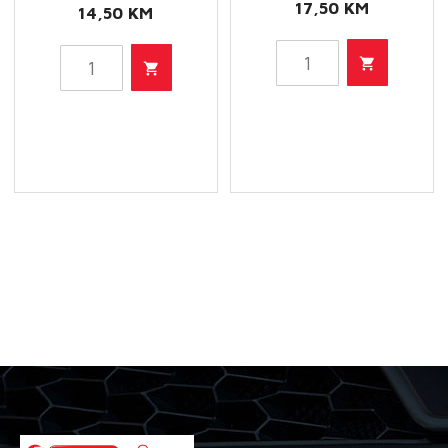
17,50
KM
14,50
KM
HU
HU
514
615/3
X
X
-
-
Filter
Filter
ulja
ulja
količina
količina