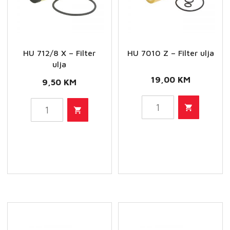
HU 712/8 X – Filter
HU 7010 Z – Filter ulja
ulja
19,00
KM
9,50
KM
HU
HU
7010
712/8
Z
X
-
-
Filter
Filter
ulja
ulja
količina
količina