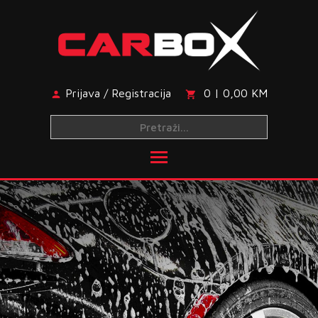
Skip
to
content
Prijava / Registracija
0 | 0,00 KM
Toggle main menu visibi