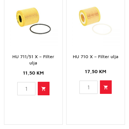
HU 711/51 X – Filter
HU 710 X – Filter ulja
ulja
17,50
KM
11,50
KM
HU
HU
710
711/51
X
X
-
-
Filter
Filter