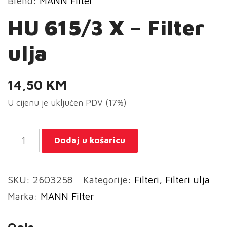
Brend:
MANN Filter
HU 615/3 X – Filter
ulja
14,50
KM
U cijenu je uključen PDV (17%)
HU
Dodaj u košaricu
615/3
X
SKU:
2603258
Kategorije:
Filteri
,
Filteri ulja
-
Marka:
MANN Filter
Filter
ulja