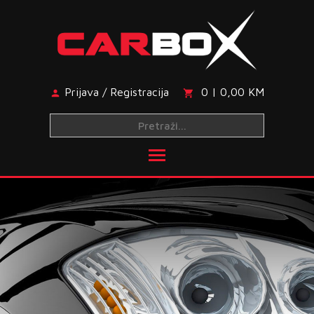
Skip
to
content
Prijava / Registracija
0 | 0,00 KM
Toggle main menu visibi