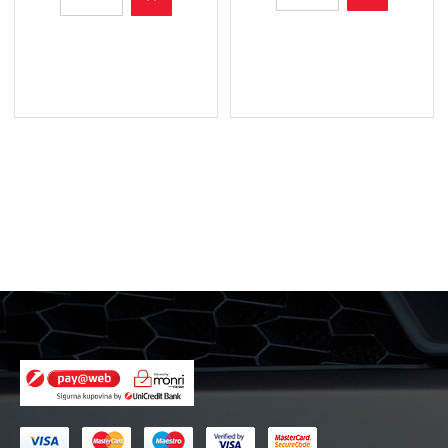
710
712/7
X
X
-
-
Filter
Filter
ulja
ulja
količina
količina