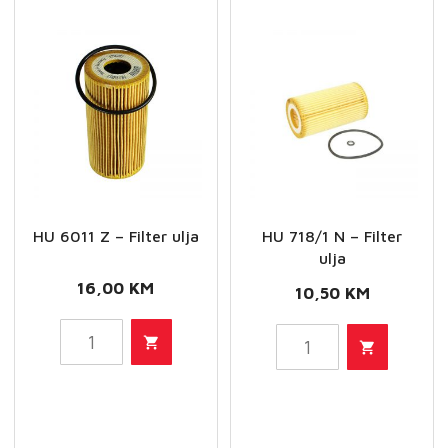
HU 6011 Z – Filter ulja
HU 718/1 N – Filter
ulja
16,00
KM
10,50
KM
HU
HU
6011
718/1
Z
N
-
-