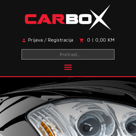
Skip
to
content
Prijava / Registracija
0 | 0,00 KM
Toggle main menu visibi