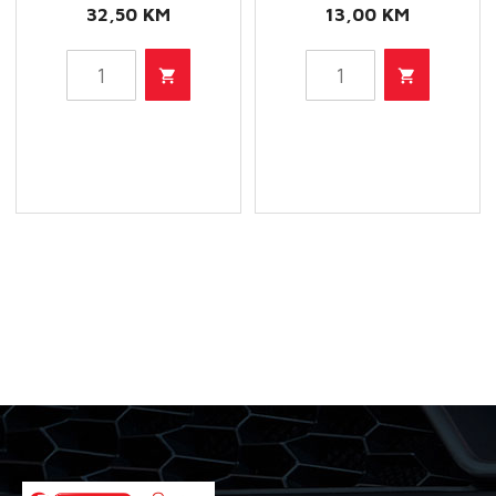
32,50
KM
13,00
KM
HU
HU
7004/1
716/2
X
X
-
-
Filter
Filter
ulja
ulja
količina
količina