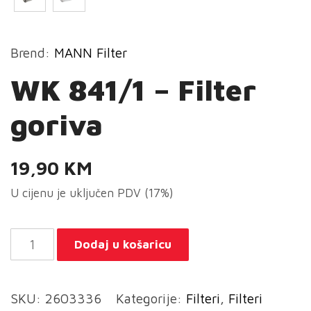
Brend:
MANN Filter
WK 841/1 – Filter
goriva
19,90
KM
U cijenu je uključen PDV (17%)
WK
Dodaj u košaricu
841/1
-
SKU:
2603336
Kategorije:
Filteri
,
Filteri
Filter