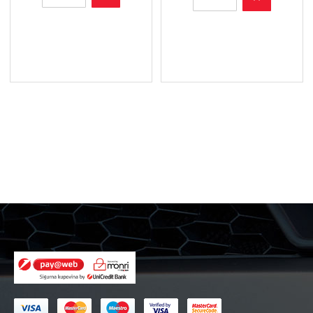
718/1
711/51
Z
X
-
-
Filter
Filter
ulja
ulja
količina
količina