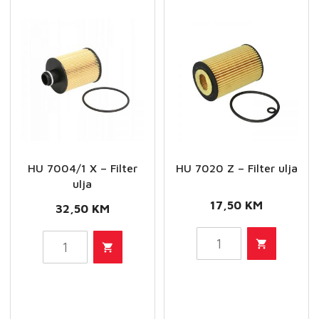
HU 7004/1 X – Filter
HU 7020 Z – Filter ulja
ulja
17,50
KM
32,50
KM
HU
HU
7020
7004/1
Z
X
-
-