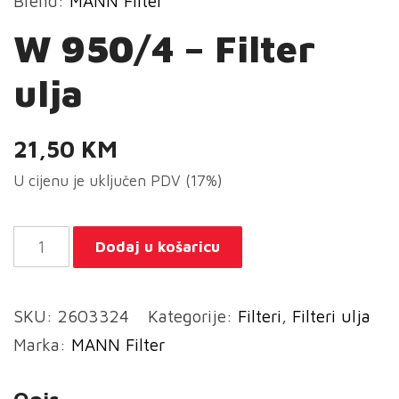
Brend:
MANN Filter
W 950/4 – Filter
ulja
21,50
KM
U cijenu je uključen PDV (17%)
W
Dodaj u košaricu
950/4
-
SKU:
2603324
Kategorije:
Filteri
,
Filteri ulja
Filter
Marka:
MANN Filter
ulja
količina