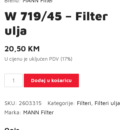
Brend:
MANN Filter
W 719/45 – Filter
ulja
20,50
KM
U cijenu je uključen PDV (17%)
W
Dodaj u košaricu
719/45
-
SKU:
2603315
Kategorije:
Filteri
,
Filteri ulja
Filter
Marka:
MANN Filter
ulja
količina