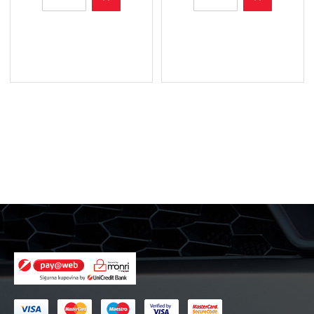
7004/1
7009
X
Z
-
-
Filter
Filter
ulja
ulja
količina
količina