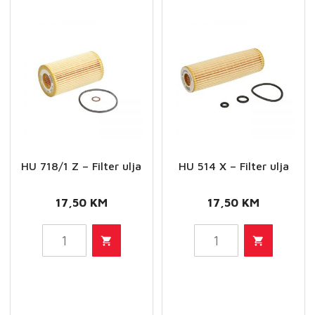
HU 718/1 Z – Filter ulja
HU 514 X – Filter ulja
17,50
KM
17,50
KM
HU
HU
718/1
514
Z
X
-
-