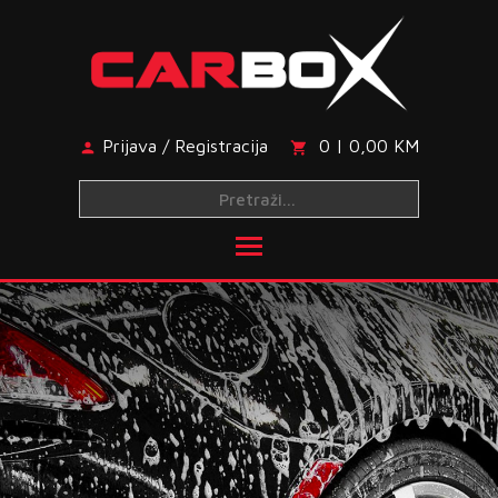
Skip
to
content
Prijava / Registracija
0 | 0,00 KM
Toggle main menu visibi