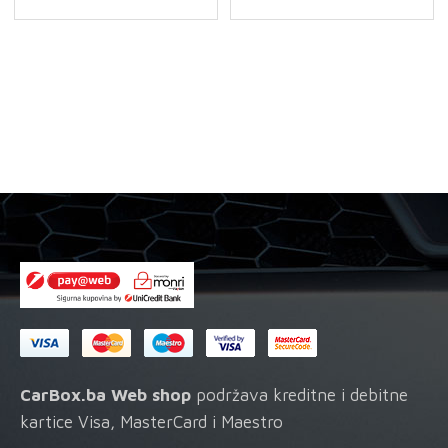
CarBox.ba Web shop
podržava kreditne i debitne
kartice Visa, MasterCard i Maestro