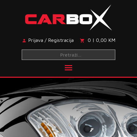
Skip
to
content
Prijava / Registracija
0 | 0,00 KM
Toggle main menu visibi