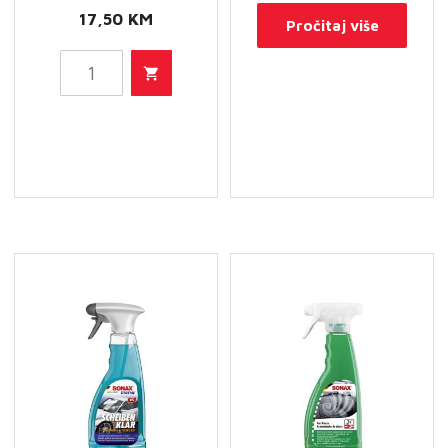
17,50
KM
Pročitaj više
SONAX
Xtreme
čistač
naplataka
-
Full
Effect
količina