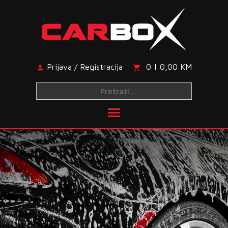
Skip
to
content
Prijava / Registracija
0 | 0,00 KM
Toggle main menu visibi