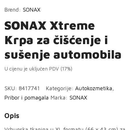
Brend:
SONAX
SONAX Xtreme
Krpa za čišćenje i
sušenje automobila
U cijenu je uključen PDV (17%)
SKU:
8417741
Kategorije:
Autokozmetika
,
Pribor i pomagala
Marka:
SONAX
Opis
Vrhunska tkanina u XL formatu (66 x 43 cm) za