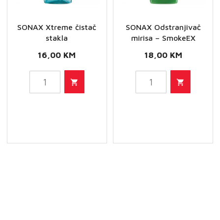
SONAX Xtreme čistač
SONAX Odstranjivač
stakla
mirisa – SmokeEX
16,00
KM
18,00
KM
SONAX
SONAX
Xtreme
Odstranjivač
čistač
mirisa
stakla
-
količina
SmokeEX
količina