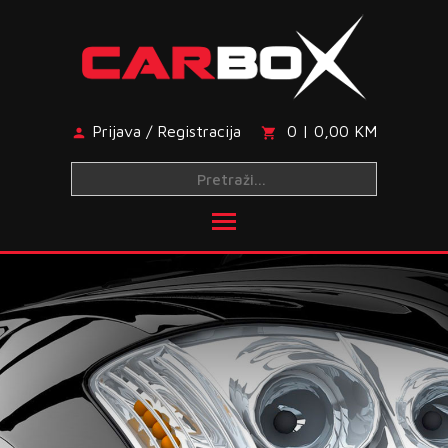
Skip
to
content
Prijava / Registracija
0 | 0,00 KM
Toggle main menu visibi