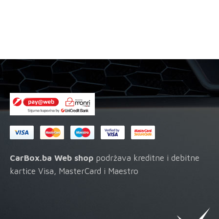
se
mog
mogu
odab
odabrati
na
na
stran
stranici
proi
proizvoda
CarBox.ba Web shop
podržava kreditne i debitne
kartice Visa, MasterCard i Maestro