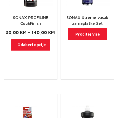
SONAX PROFILINE
SONAX Xtreme vosak
Cut&Finish
za naplatke Set
Raspon
50,00
KM
–
140,00
KM
Pročitaj više
cijena:
Ovaj
Odaberi opcije
od
proizvod
50,00 KM
ima
do
više
140,00 KM
varijanti.
Opcije
se
mogu
odabrati