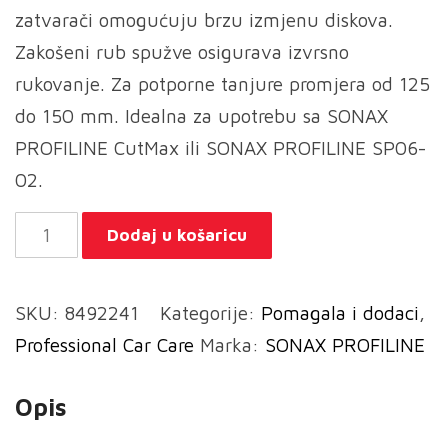
zatvarači omogućuju brzu izmjenu diskova.
Zakošeni rub spužve osigurava izvrsno
rukovanje. Za potporne tanjure promjera od 125
do 150 mm. Idealna za upotrebu sa SONAX
PROFILINE CutMax ili SONAX PROFILINE SP06-
02.
SONAX
Dodaj u košaricu
Spužva
za
SKU:
8492241
Kategorije:
Pomagala i dodaci
,
poliranje
Professional Car Care
Marka:
SONAX PROFILINE
crvena
-
Opis
tvrda