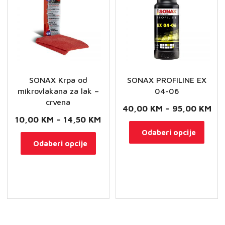
na
stranici
proizvoda
SONAX Krpa od
SONAX PROFILINE EX
mikrovlakana za lak –
04-06
crvena
Ra
40,00
KM
–
95,00
KM
Raspon
10,00
KM
–
14,50
KM
cij
Ovaj
Odaberi opcije
cijena:
Ovaj
od
Odaberi opcije
proi
od
proizvod
40
ima
10,00 KM
ima
do
više
do
više
95
varij
14,50 KM
varijanti.
Opci
Opcije
se