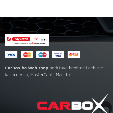
odabrati
na
stranici
proizvoda
CarBox.ba Web shop
podržava kreditne i debitne
kartice Visa, MasterCard i Maestro