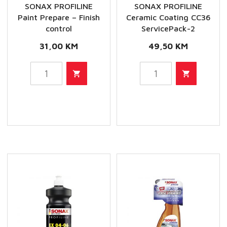
SONAX PROFILINE
SONAX PROFILINE
Paint Prepare – Finish
Ceramic Coating CC36
control
ServicePack-2
31,00
KM
49,50
KM
SONAX
SONAX
PROFILINE
PROFILINE
Paint
Ceramic
Prepare
Coating
-
CC36
Finish
ServicePack-
control
2
količina
količina