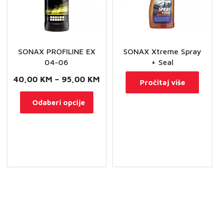
SONAX PROFILINE EX
SONAX Xtreme Spray
04-06
+ Seal
Raspon
40,00
KM
–
95,00
KM
Pročitaj više
cijena:
Ovaj
Odaberi opcije
od
proizvod
40,00 KM
ima
do
više
95,00 KM
varijanti.
Opcije
se
mogu