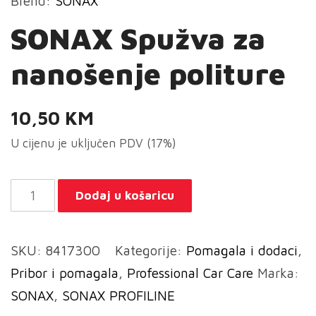
Brend:
SONAX
SONAX Spužva za
nanošenje politure
10,50
KM
U cijenu je uključen PDV (17%)
SONAX
Dodaj u košaricu
Spužva
za
SKU:
8417300
Kategorije:
Pomagala i dodaci
,
nanošenje
Pribor i pomagala
,
Professional Car Care
Marka:
politure
SONAX
,
SONAX PROFILINE
količina