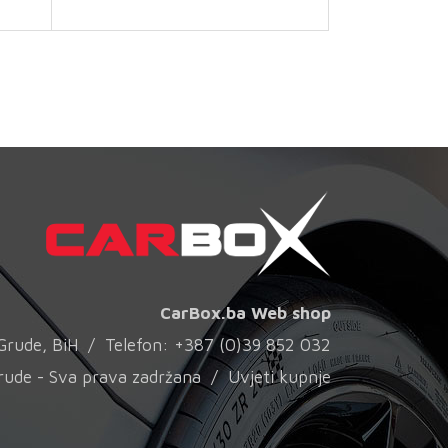
iše
više
140,00 KM
140,00 KM
arijanti.
varijanti.
pcije
Opcije
e
se
mogu
mogu
dabrati
odabrati
a
na
tranici
stranici
roizvoda
proizvoda
CarBox.ba Web shop
0 Grude, BiH / Telefon: +387 (0)39 852 032
rude - Sva prava zadržana /
Uvjeti kupnje