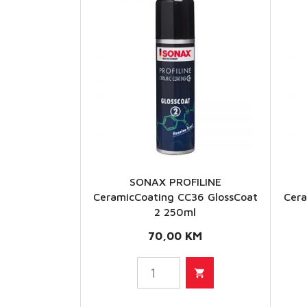
SONAX PROFILINE
CeramicCoating CC36 GlossCoat
Cer
SONAX
2 250ml
PROFILINE
P
70,00
KM
CeramicCoating
Cera
CC36 GlossCoat
CC3
2 250ml