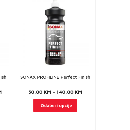
ish
SONAX PROFILINE Perfect Finish
Raspon
Raspon
M
50,00
KM
–
140,00
KM
cijena:
cijena:
vaj
Ovaj
Odaberi opcije
od
od
roizvod
proizvod
50,00 KM
50,00 KM
ma
ima
do
do