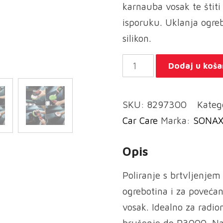
karnauba vosak te štiti 
isporuku. Uklanja ogre
silikon.
SONAX
Dodaj u koša
PROFILINE
XP
SKU:
8297300
Kateg
02-
Car Care
Marka:
SONA
06
količina
Opis
Poliranje s brtvljenjem
ogrebotina i za povećan
vosak. Idealno za radion
brušenje do P3000. Na 