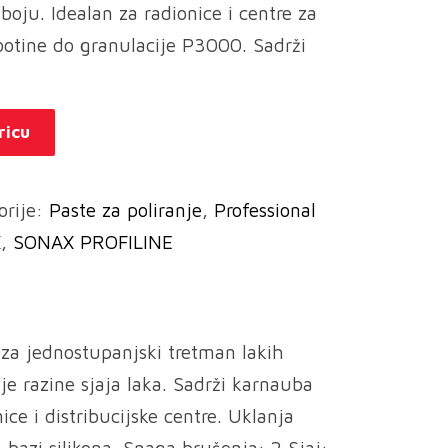
boju. Idealan za radionice i centre za
botine do granulacije P3000. Sadrži
ricu
orije:
Paste za poliranje
,
Professional
X
,
SONAX PROFILINE
 za jednostupanjski tretman lakih
je razine sjaja laka. Sadrži karnauba
ice i distribucijske centre. Uklanja
bazi silikona. Snaga brušenja: 2 Sjaj: