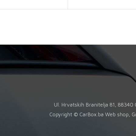
v
količina
v
O
s
o
n
s
p
Ul. Hrvatskih Branitelja 81, 8834
Copyright © CarBox.ba Web shop, G