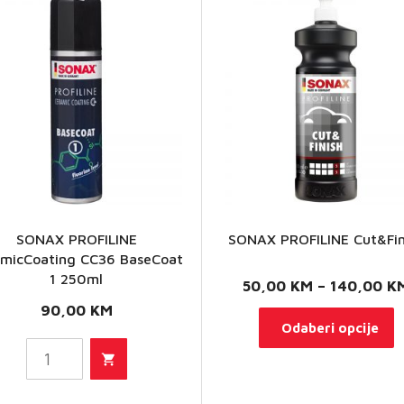
SONAX PROFILINE
SONAX PROFILINE Cut&Fin
amicCoating CC36 BaseCoat
SONAX
1 250ml
50,00
KM
–
140,00
K
ROFILINE
90,00
KM
O
micCoating
Odaberi opcije
p
6 BaseCoat
i
1 250ml