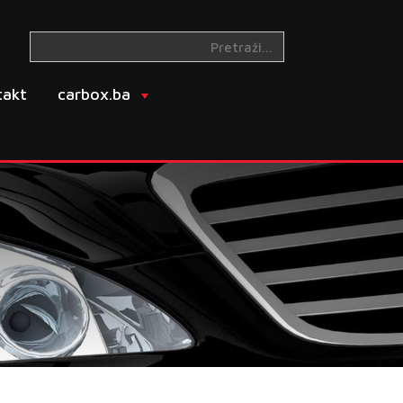
takt
carbox.ba