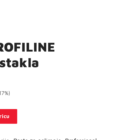
ROFILINE
 stakla
(17%)
ricu