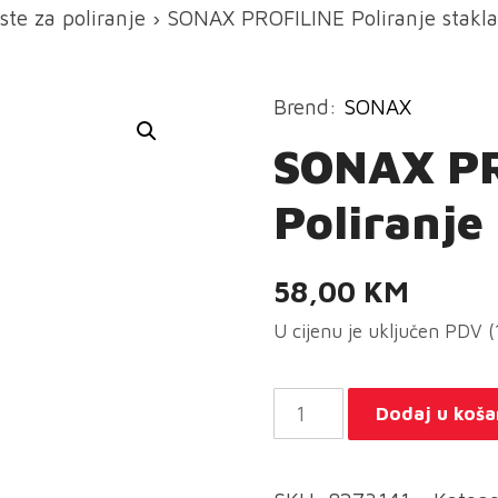
ste za poliranje
› SONAX PROFILINE Poliranje stakla
Brend:
SONAX
SONAX P
Poliranje
58,00
KM
U cijenu je uključen PDV 
SONAX
Dodaj u koša
PROFILINE
Poliranje