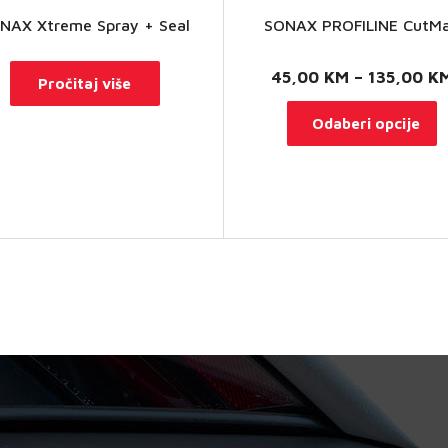
NAX Xtreme Spray + Seal
SONAX PROFILINE CutM
45,00
KM
–
135,00
K
Pročitaj više
O
Odaberi opcije
p
i
v
v
O
s
o
n
s