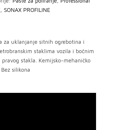
rije:
Paste za poliranje
,
Professional
X
,
SONAX PROFILINE
a za uklanjanje sitnih ogrebotina i
etrobranskim staklima vozila i bočnim
d pravog stakla. Kemijsko-mehaničko
 Bez silikona