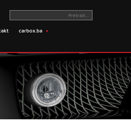
takt
carbox.ba