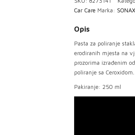
SKU:
8273141
Katego
stakla
Car Care
Marka:
SONA
količina
Opis
Pasta za poliranje stakl
erodiranih mjesta na vj
prozorima izrađenim o
poliranje sa Ceroxidom.
Pakiranje: 250 ml