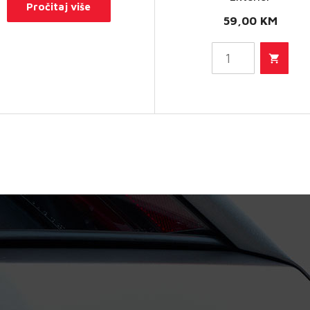
Pročitaj više
vanjske
59,00
KM
plastike -
Plastic
Protectant
Exterior
količina