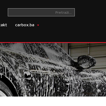
takt
carbox.ba