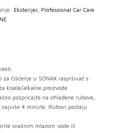
orije:
Eksterijer
,
Professional Car Care
INE
resti.
tvo za čišćenje u SONAX raspršivač s
 kisele/alkalne proizvode
ašno pošpricajte na ohlađene rubove,
e najviše 4 minute. Rubovi postaju
erite snažnim mlazom vode ili