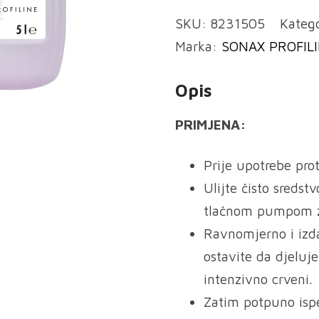
SKU:
8231505
Kateg
Marka:
SONAX PROFIL
Opis
PRIMJENA:
Prije upotrebe prot
Ulijte čisto sreds
tlačnom pumpom za
Ravnomjerno i izd
ostavite da djeluj
intenzivno crveni.
Zatim potpuno isp