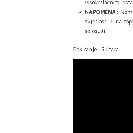
visokotlačnim čist
NAPOMENA:
Nemoj
svjetlosti ili na t
se osuši.
Pakiranje: 5 litara