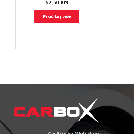
57,50
KM
Pročitaj više
CarBox.ba Web shop